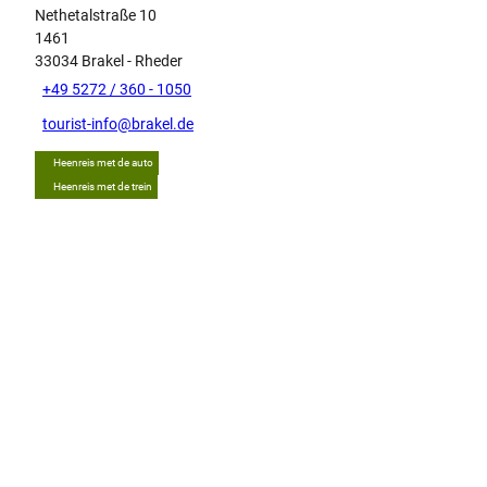
Nethetalstraße 10
1461
33034
Brakel
- Rheder
+49 5272 / 360 - 1050
tourist-info@brakel.de
Heenreis met de auto
Heenreis met de trein