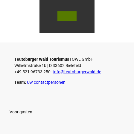
V
V
i
i
d
d
© Teutoburger Wald Tourismus / P.
© T. Goedecker
Gawandtka
e
e
o
o
Teutoburger Wald Tourismus
| ­OWL GmbH
a
a
Wilhelmstraße 1b | ­D 33602 Bielefeld
f
f
+49 521 96733 250 |
­info@teutoburgerwald.de
s
s
p
p
Team:
Uw contactpersonen
e
e
l
l
e
e
n
n
Voor gasten