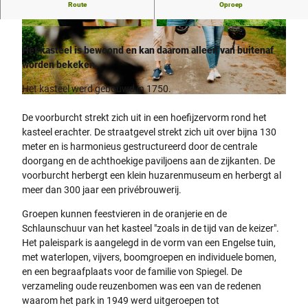
Tuinparadijs in het hart van Oost-Westfalen
Route
Oproep
© Teutoburger Wald Tourismus/Stadt Brakel |
© Teutoburger Wald Tourismus/Stadt Brakel |
CC-BY-SA
CC-BY-SA
Het kasteel is bewoond en kan daarom alleen van buitenaf
worden bekeken.
Het kasteel werd gebouwd in 1750.
© Teutoburger Wald Tourismus/Stadt Brakel |
CC-BY-SA
De voorburcht strekt zich uit in een hoefijzervorm rond het
kasteel erachter. De straatgevel strekt zich uit over bijna 130
meter en is harmonieus gestructureerd door de centrale
doorgang en de achthoekige paviljoens aan de zijkanten. De
voorburcht herbergt een klein huzarenmuseum en herbergt al
meer dan 300 jaar een privébrouwerij.
Groepen kunnen feestvieren in de oranjerie en de
Schlaunschuur van het kasteel "zoals in de tijd van de keizer".
Het paleispark is aangelegd in de vorm van een Engelse tuin,
met waterlopen, vijvers, boomgroepen en individuele bomen,
en een begraafplaats voor de familie von Spiegel. De
verzameling oude reuzenbomen was een van de redenen
waarom het park in 1949 werd uitgeroepen tot