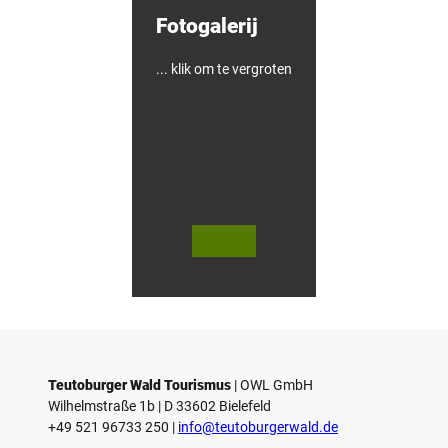
l
Fotogalerij
-
&
F
i
... klik om te vergroten
e
t
s
h
o
t
e
l
© Te
© Te
utob
utob
urger
urger
Wald
Wald
Touri
/ Stad
smus
t Höx
/ M. R
ter, D.
anft
Ketz
Teutoburger Wald Tourismus
| ­OWL GmbH
Wilhelmstraße 1b | ­D 33602 Bielefeld
+49 521 96733 250 |
­info@teutoburgerwald.de