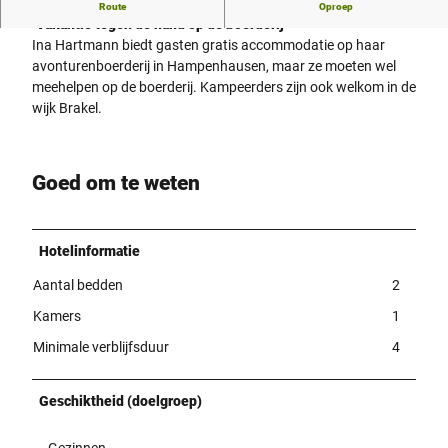
Avonturenboerderij in Hampenhausen
Route
Oproep
"Vakantie tegen de hand op de boerderij"
Ina Hartmann biedt gasten gratis accommodatie op haar
avonturenboerderij in Hampenhausen, maar ze moeten wel
meehelpen op de boerderij. Kampeerders zijn ook welkom in de
wijk Brakel.
Goed om te weten
Hotelinformatie
Aantal bedden
2
Kamers
1
Minimale verblijfsduur
4
Geschiktheid (doelgroep)
Gezinnen