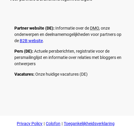
Partner website (DE):
Informatie over de
DMO
, onze
onderwerpen en deelnamemogelijkheden voor partners op
de
B2B website
.
Pers (DE):
Actuele persberichten, registratie voor de
persmailinglijst en informatie over relaties met bloggers en
ontwerpers
Vacatures:
Onze huidige vacatures (DE)
F
P
Y
I
a
i
o
n
c
n
u
s
e
t
t
t
b
e
u
a
o
r
b
g
Privacy Policy
Colofon
Toegankelijkheidsverklaring
o
e
e
r
k
s
a
t
m