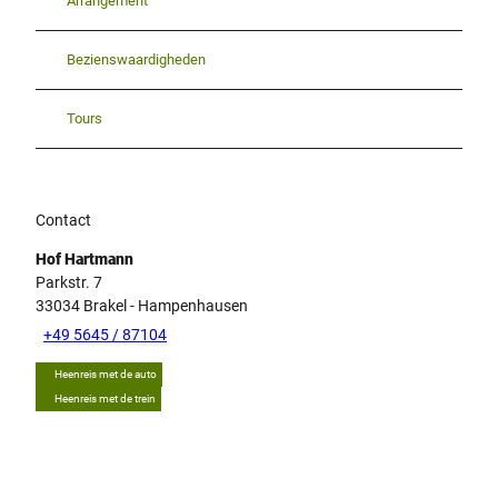
Arrangement
Bezienswaardigheden
Tours
Contact
Hof Hartmann
Parkstr. 7
33034
Brakel
- Hampenhausen
+49 5645 / 87104
Heenreis met de auto
Heenreis met de trein