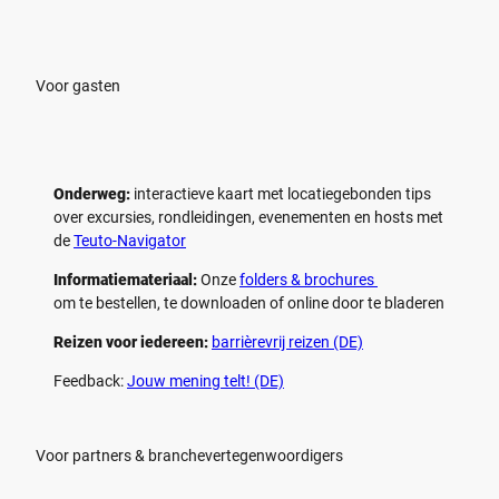
e
e
l
l
e
e
n
n
Voor gasten
Onderweg:
interactieve kaart met locatiegebonden tips
over excursies, rondleidingen, evenementen en hosts met
de
Teuto-Navigator
Informatiemateriaal:
Onze
folders & brochures
om te bestellen, te downloaden of online door te bladeren
Reizen voor iedereen:
barrièrevrij reizen (DE)
Feedback:
Jouw mening telt! (DE)
Voor partners & branchevertegenwoordigers