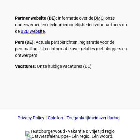
Partner website (DE):
Informatie over de
DMO
, onze
onderwerpen en deelnamemogelijkheden voor partners op
de
B2B website
.
Pers (DE):
Actuele persberichten, registratie voor de
persmailinglijst en informatie over relaties met bloggers en
ontwerpers
Vacatures:
Onze huidige vacatures (DE)
F
P
Y
I
a
i
o
n
c
n
u
s
e
t
t
t
b
e
u
a
o
r
b
g
Privacy Policy
Colofon
Toegankelijkheidsverklaring
o
e
e
r
k
s
a
t
m