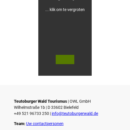
... klik om te vergroten
V
V
i
i
d
d
© Teutoburger Wald Tourismus / P.
© T. Goedecker
Gawandtka
e
e
o
o
Teutoburger Wald Tourismus
| ­OWL GmbH
a
a
Wilhelmstraße 1b | ­D 33602 Bielefeld
f
f
+49 521 96733 250 |
­info@teutoburgerwald.de
s
s
p
p
Team:
Uw contactpersonen