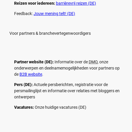
Reizen voor iedereen:
barrièrevrij reizen (DE)
Feedback:
Jouw mening telt! (DE)
Voor partners & branchevertegenwoordigers
Partner website (DE):
Informatie over de
DMO
, onze
onderwerpen en deelnamemogelijkheden voor partners op
de
B2B website
.
Pers (DE):
Actuele persberichten, registratie voor de
persmailinglijst en informatie over relaties met bloggers en
ontwerpers
Vacatures:
Onze huidige vacatures (DE)
F
P
Y
I