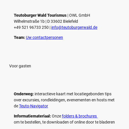
e
e
o
o
Teutoburger Wald Tourismus
| ­OWL GmbH
a
a
Wilhelmstraße 1b | ­D 33602 Bielefeld
f
f
+49 521 96733 250 |
­info@teutoburgerwald.de
s
s
p
p
Team:
Uw contactpersonen
e
e
l
l
e
e
n
n
Voor gasten
Onderweg:
interactieve kaart met locatiegebonden tips
over excursies, rondleidingen, evenementen en hosts met
de
Teuto-Navigator
Informatiemateriaal:
Onze
folders & brochures
om te bestellen, te downloaden of online door te bladeren