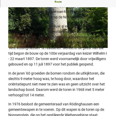
Een ruim 100 jaar oude uitkijktoren
Route
Het symbool van de gemeente Rödinghausen werd opgericht
op een van de hoogste toppen van het Wiehengebergte, de
Nonnenstein: de uitkijktoren op de Nonnenstein.
Op de heuvel was in de 19e eeuw al een houten uitkijktoren
gebouwd. In het laatste decennium van de vorige eeuw
richtten enkele burgers een "torenbouwcommissie" op om de
© Gemeinde Rödinghausen |
CC-BY-SA
wens voor een stenen uitkijktoren op het hoogste punt van het
"Amt Rödinghausen" te realiseren. Geheel in de geest van die
© Biologische Station Ravensberg im Kreis Herford e.V. |
CC-BY-SA
tijd begon de bouw op de 100e verjaardag van keizer Wilhelm I
- 22 maart 1897. De toren werd voornamelijk door vrijwilligers
gebouwd en op 11 juli 1897 voor het publiek geopend.
In de jaren '60 groeiden de bomen rondom de uitkijktoren, die
slechts 9 meter hoog was, te hoog door, waardoor het
oriëntatiepunt niet meer te zien was en geen uitzicht over het
landschap bood. Daarom werd de toren in 1968 met 5 meter
verhoogd tot 14 meter.
In 1976 besloot de gemeenteraad van Rödinghausen een
gemeentewapen in te voeren. Op dit wapen is de toren op de
Nonnenstein, die op het gestileerde Wiehengebirge staat,