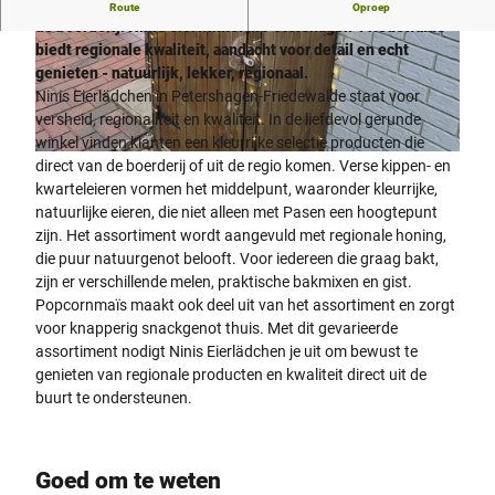
Verse, kleurrijke kippen- en kwarteleieren, rechtstreeks van
Route
Oproep
de boerderij!
Nini's eierwinkel in Petershagen-Friedewalde
biedt regionale kwaliteit, aandacht voor detail en echt
genieten - natuurlijk, lekker, regionaal.
Ninis Eierlädchen in Petershagen-Friedewalde staat voor
versheid, regionaliteit en kwaliteit. In de liefdevol gerunde
winkel vinden klanten een kleurrijke selectie producten die
©
CC-BY-SA
direct van de boerderij of uit de regio komen. Verse kippen- en
kwarteleieren vormen het middelpunt, waaronder kleurrijke,
natuurlijke eieren, die niet alleen met Pasen een hoogtepunt
zijn. Het assortiment wordt aangevuld met regionale honing,
die puur natuurgenot belooft. Voor iedereen die graag bakt,
zijn er verschillende melen, praktische bakmixen en gist.
Popcornmaïs maakt ook deel uit van het assortiment en zorgt
voor knapperig snackgenot thuis. Met dit gevarieerde
assortiment nodigt Ninis Eierlädchen je uit om bewust te
genieten van regionale producten en kwaliteit direct uit de
buurt te ondersteunen.
Goed om te weten