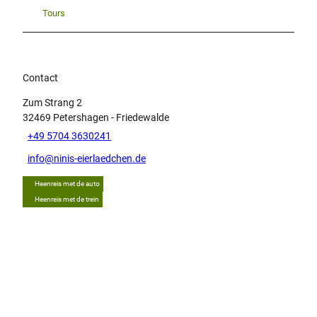
Tours
Contact
Zum Strang 2
32469
Petershagen
- Friedewalde
+49 5704 3630241
info@ninis-eierlaedchen.de
Heenreis met de auto
Heenreis met de trein