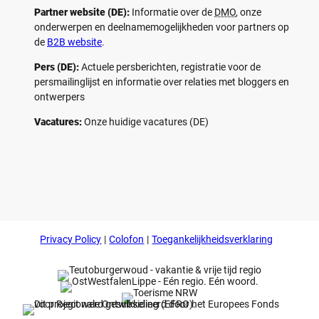
Partner website (DE):
Informatie over de
DMO
, onze
onderwerpen en deelnamemogelijkheden voor partners op
de
B2B website
.
Pers (DE):
Actuele persberichten, registratie voor de
persmailinglijst en informatie over relaties met bloggers en
ontwerpers
Vacatures:
Onze huidige vacatures (DE)
F
P
Y
I
a
i
o
n
c
n
u
s
e
t
t
t
b
e
u
a
o
r
b
g
Privacy Policy
Colofon
Toegankelijkheidsverklaring
o
e
e
r
k
s
a
t
m