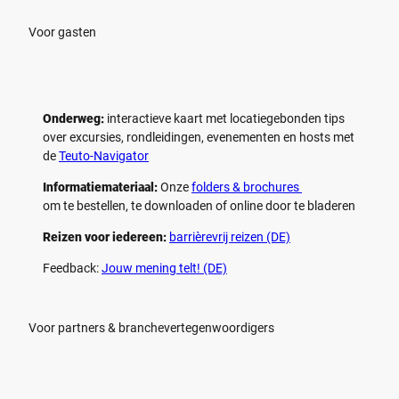
e
e
n
n
Voor gasten
Onderweg:
interactieve kaart met locatiegebonden tips
over excursies, rondleidingen, evenementen en hosts met
de
Teuto-Navigator
Informatiemateriaal:
Onze
folders & brochures
om te bestellen, te downloaden of online door te bladeren
Reizen voor iedereen:
barrièrevrij reizen (DE)
Feedback:
Jouw mening telt! (DE)
Voor partners & branchevertegenwoordigers