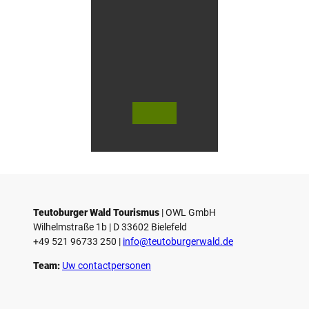
V
V
i
i
d
d
© Teutoburger Wald Tourismus / P.
© T. Goedecker
Gawandtka
e
e
o
o
Teutoburger Wald Tourismus
| ­OWL GmbH
a
a
Wilhelmstraße 1b | ­D 33602 Bielefeld
f
f
+49 521 96733 250 |
­info@teutoburgerwald.de
s
s
p
p
Team:
Uw contactpersonen
e
e
l
l