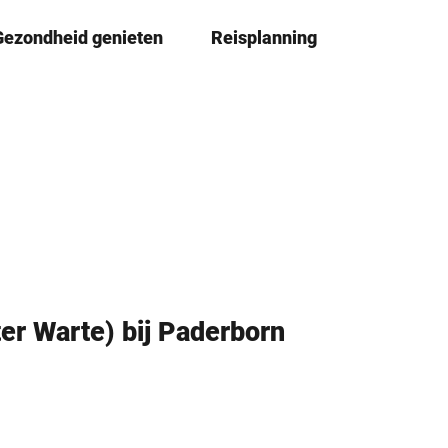
Gezondheid genieten
Reisplanning
D
Book
lijst
e
l
e
n
er Warte) bij Paderborn