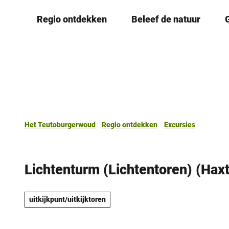
T
Regio ontdekken
Beleef de natuur
o
c
o
n
t
e
n
t
Het Teutoburgerwoud
Regio ontdekken
Excursies
Lichtenturm (Lichtentoren) (Haxt
uitkijkpunt/uitkijktoren