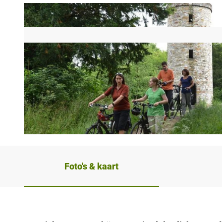
© Reinhard Rohlf, Touristikzentrale Paderborner Land e. V. |
CC-BY-ND
Foto's & kaart