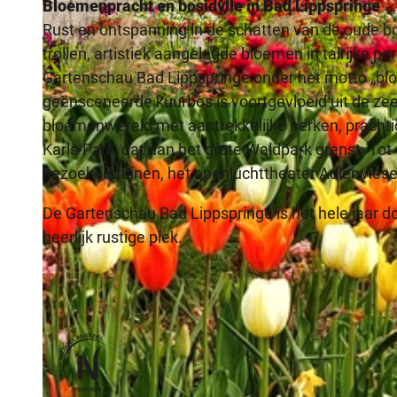
Bloemenpracht en bosidylle in Bad Lippspringe
Rust en ontspanning in de schatten van de oude bo
trollen, artistiek aangelegde bloemen in talrijke 
Gartenschau Bad Lippspringe onder het motto „bl
geënsceneerde kuurbos is voortgevloeid uit de z
© Teutoburger Wald Tourismus, P. Gawandtka
bloemenwereld met aantrekkelijke perken, prachtig
Karls-Park, dat aan het grote Waldpark grenst. To
bezoekerstuinen, het openluchttheater Adlerwiese
De Gartenschau Bad Lippspringe is het hele jaar do
heerlijk rustige plek.