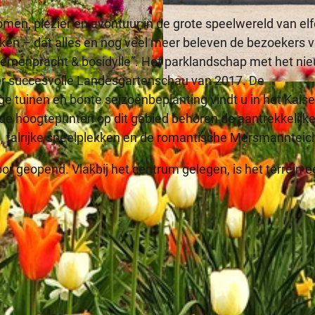
men, plezier en avontuur in de grote speelwereld van el
perken – dat alles en nog veel meer beleven de bezoekers 
oemenpracht & bosidylle”. Het parklandschap met het ni
eer succesvolle Landesgartenschau van 2017. De
© Teutoburger Wald Tourismus, P. Gawandtka
e tuinen en bonte seizoenbeplanting vindt u in het Kaise
t de hoogtepunten op dit gebied behoren de aantrekkelijk
, talrijke speelplekken en de romantische Mersmannteic
or geopend. Vlakbij het centrum gelegen, is het terrein 