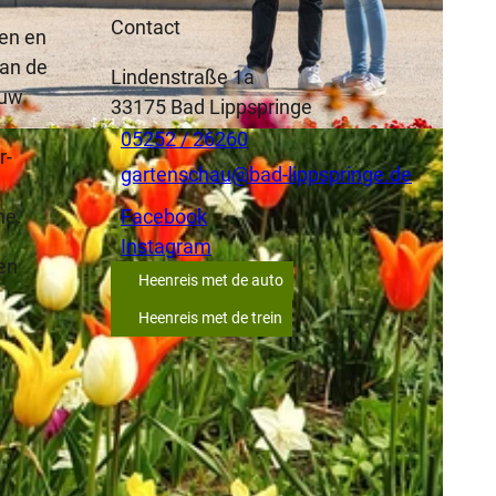
Contact
fen en
van de
Lindenstraße 1a
euw
33175
Bad Lippspringe
05252 / 26260
r-
gartenschau@bad-lippspringe.de
e
he.
Facebook
Instagram
een
Heenreis met de auto
Heenreis met de trein