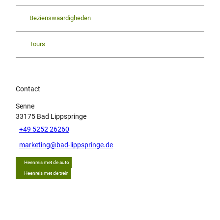
Bezienswaardigheden
Tours
Contact
Senne
33175
Bad Lippspringe
+49 5252 26260
marketing@bad-lippspringe.de
Heenreis met de auto
Heenreis met de trein