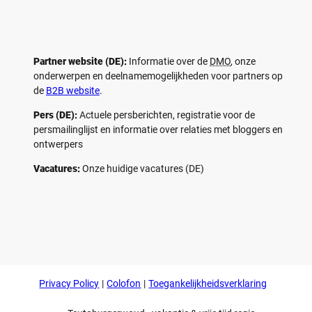
Partner website (DE):
Informatie over de
DMO
, onze
onderwerpen en deelnamemogelijkheden voor partners op
de
B2B website
.
Pers (DE):
Actuele persberichten, registratie voor de
persmailinglijst en informatie over relaties met bloggers en
ontwerpers
Vacatures:
Onze huidige vacatures (DE)
F
P
Y
I
a
i
o
n
c
n
u
s
e
t
t
t
b
e
u
a
o
r
b
g
Privacy Policy
Colofon
Toegankelijkheidsverklaring
o
e
e
r
k
s
a
t
m