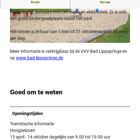
Route
Oproep
Het familiepretpark heeft een barbecuehut met vijf
biertentsets, sanitaire voorzieningen en elektriciteit. Er is ook
©
CC-BY-SA
© Stadt Bad Lippspringe |
CC-BY-SA
een grote kinderspeelplaats naast het park.
Het terrein is te huur van 1 mei tot 31 oktober en kost 55 euro
per dag.
©
CC-BY-SA
Meer informatie is verkrijgbaar bij de VVV Bad Lippspringe en
op
www.bad-lippspringe.de
Goed om te weten
Openingstijden
Toeristische informatie
Hoogseizoen
15 april - 14 oktober dagelijks van 9.00 tot 19.00 uur