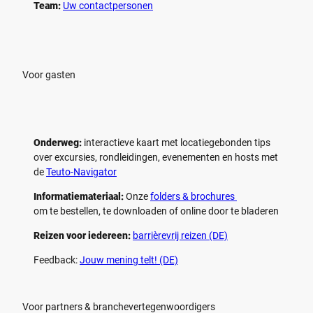
p
p
Team:
Uw contactpersonen
e
e
l
l
e
e
n
n
Voor gasten
Onderweg:
interactieve kaart met locatiegebonden tips
over excursies, rondleidingen, evenementen en hosts met
de
Teuto-Navigator
Informatiemateriaal:
Onze
folders & brochures
om te bestellen, te downloaden of online door te bladeren
Reizen voor iedereen:
barrièrevrij reizen (DE)
Feedback:
Jouw mening telt! (DE)
Voor partners & branchevertegenwoordigers