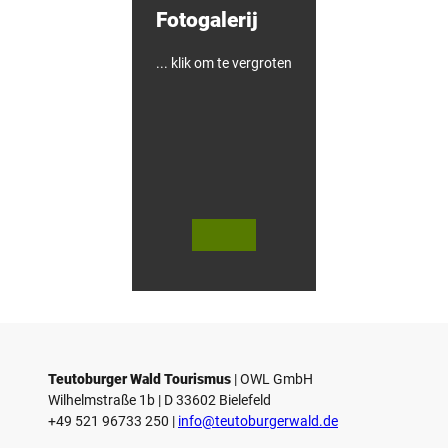
Fotogalerij
... klik om te vergroten
V
V
i
i
d
d
© Teutoburger Wald Tourismus / P.
© T. Goedecker
Gawandtka
e
e
o
o
Teutoburger Wald Tourismus
| ­OWL GmbH
a
a
Wilhelmstraße 1b | ­D 33602 Bielefeld
f
f
+49 521 96733 250 |
­info@teutoburgerwald.de
s
s