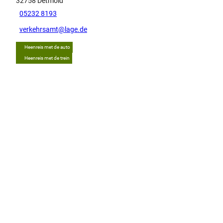
32758
Detmold
05232 8193
verkehrsamt@lage.de
Heenreis met de auto
Heenreis met de trein
Tip