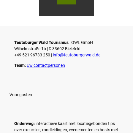
V
V
i
i
d
d
© Teutoburger Wald Tourismus / P.
© T. Goedecker
Gawandtka
e
e
o
o
Teutoburger Wald Tourismus
| ­OWL GmbH
a
a
Wilhelmstraße 1b | ­D 33602 Bielefeld
f
f
+49 521 96733 250 |
­info@teutoburgerwald.de
s
s
p
p
Team:
Uw contactpersonen
e
e
l
l
e
e
n
n
Voor gasten
Onderweg:
interactieve kaart met locatiegebonden tips
over excursies, rondleidingen, evenementen en hosts met