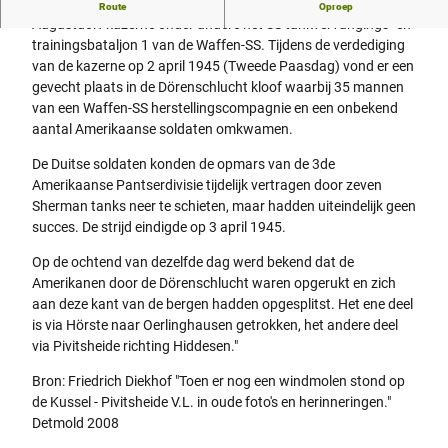
"Aan het einde van de Tweede Wereldoorlog huisvestte de
Route
Oproep
Augustdorf kazerne onder andere het SS tankvervangings- en
trainingsbataljon 1 van de Waffen-SS. Tijdens de verdediging
van de kazerne op 2 april 1945 (Tweede Paasdag) vond er een
gevecht plaats in de Dörenschlucht kloof waarbij 35 mannen
van een Waffen-SS herstellingscompagnie en een onbekend
aantal Amerikaanse soldaten omkwamen.
De Duitse soldaten konden de opmars van de 3de
Amerikaanse Pantserdivisie tijdelijk vertragen door zeven
Sherman tanks neer te schieten, maar hadden uiteindelijk geen
succes. De strijd eindigde op 3 april 1945.
Op de ochtend van dezelfde dag werd bekend dat de
Amerikanen door de Dörenschlucht waren opgerukt en zich
aan deze kant van de bergen hadden opgesplitst. Het ene deel
is via Hörste naar Oerlinghausen getrokken, het andere deel
via Pivitsheide richting Hiddesen."
Bron: Friedrich Diekhof "Toen er nog een windmolen stond op
de Kussel - Pivitsheide V.L. in oude foto's en herinneringen."
Detmold 2008