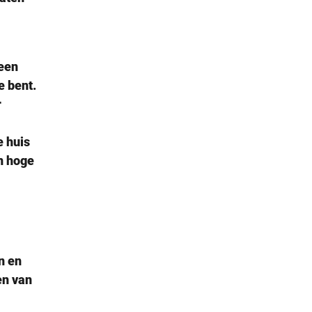
 een
e bent.
r
e huis
n hoge
n en
en van