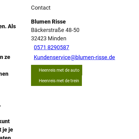
Contact
Blumen Risse
en. Als
Bäckerstraße 48-50
32423
Minden
0571 8290587
n ze
Kundenservice@blumen-risse.de
Heenreis met de auto
umen
Heenreis met de trein
.
kunt
 je je
laten