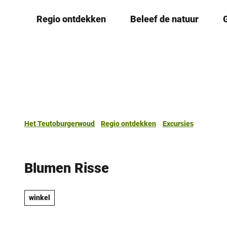
T
Regio ontdekken
Beleef de natuur
o
c
o
n
t
e
n
t
Het Teutoburgerwoud
Regio ontdekken
Excursies
Blumen Risse
winkel