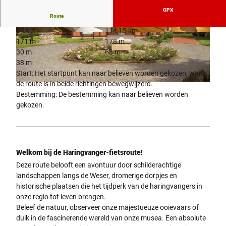
GPX
Route
7:19 h
114,15 km
© Stadt Petershagen |
CC-BY-SA
© MICHAEL TRAPPMANNMT-FOTOS.DE
171 m
178 m
30 m
68 m
38 m
Start: Het startpunt kan naar believen worden gekozen, want
de route is in beide richtingen bewegwijzerd.
© Stadt Petershagen |
CC-BY-SA
Bestemming: De bestemming kan naar believen worden
gekozen.
Welkom bij de Haringvanger-fietsroute!
Deze route belooft een avontuur door schilderachtige
landschappen langs de Weser, dromerige dorpjes en
historische plaatsen die het tijdperk van de haringvangers in
onze regio tot leven brengen.
Beleef de natuur, observeer onze majestueuze ooievaars of
duik in de fascinerende wereld van onze musea. Een absolute