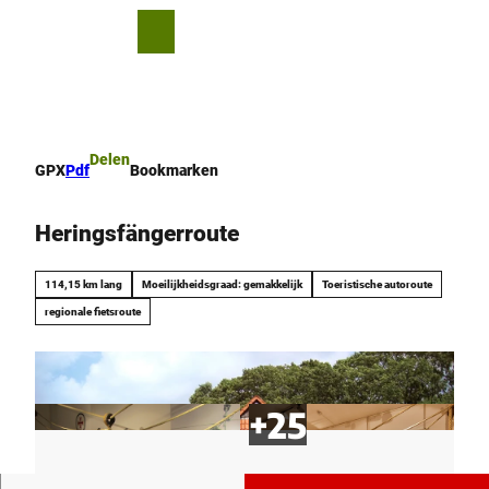
T
o
D
Bookmark
Zoeken
Menu
c
lijst
e
o
l
n
e
t
n
e
Delen
GPX
Pdf
Bookmarken
n
t
Heringsfängerroute
114,15 km lang
Moeilijkheidsgraad: gemakkelijk
Toeristische autoroute
regionale fietsroute