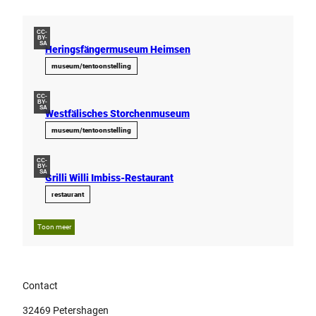
CC-
BY-
SA
Heringsfängermuseum Heimsen
museum/tentoonstelling
CC-
BY-
SA
Westfälisches Storchenmuseum
museum/tentoonstelling
CC-
BY-
SA
Grilli Willi Imbiss-Restaurant
restaurant
Toon meer
Contact
32469
Petershagen