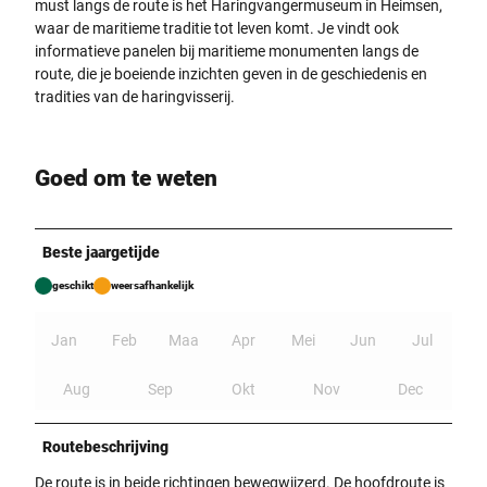
must langs de route is het Haringvangermuseum in Heimsen,
waar de maritieme traditie tot leven komt. Je vindt ook
informatieve panelen bij maritieme monumenten langs de
route, die je boeiende inzichten geven in de geschiedenis en
tradities van de haringvisserij.
Goed om te weten
Beste jaargetijde
geschikt
weersafhankelijk
Jan
Feb
Maa
Apr
Mei
Jun
Jul
Aug
Sep
Okt
Nov
Dec
Routebeschrijving
De route is in beide richtingen bewegwijzerd. De hoofdroute is