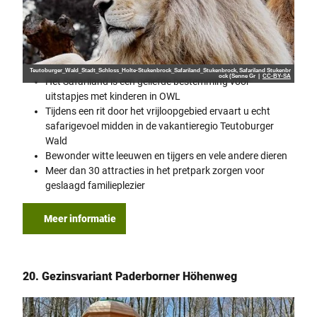
Teutoburger_Wald_Stadt_Schloss_Holte-Stukenbrock_Safariland_Stukenbrock, Safariland Stukenbr
ock (Senne Gr |
CC-BY-SA
Het Safariland is een geliefde bestemming voor
uitstapjes met kinderen in OWL
Tijdens een rit door het vrijloopgebied ervaart u echt
safarigevoel midden in de vakantieregio Teutoburger
Wald
Bewonder witte leeuwen en tijgers en vele andere dieren
Meer dan 30 attracties in het pretpark zorgen voor
geslaagd familieplezier
Meer informatie
20. Gezinsvariant Paderborner Höhenweg