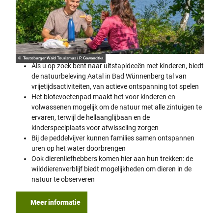
© Teutoburger Wald Tourismus / P. Gawandtka
Als u op zoek bent naar uitstapideeën met kinderen, biedt
de natuurbeleving Aatal in Bad Wünnenberg tal van
vrijetijdsactiviteiten, van actieve ontspanning tot spelen
Het blotevoetenpad maakt het voor kinderen en
volwassenen mogelijk om de natuur met alle zintuigen te
ervaren, terwijl de hellaanglijbaan en de
kinderspeelplaats voor afwisseling zorgen
Bij de peddelvijver kunnen families samen ontspannen
uren op het water doorbrengen
Ook dierenliefhebbers komen hier aan hun trekken: de
wilddierenverblijf biedt mogelijkheden om dieren in de
natuur te observeren
Meer informatie