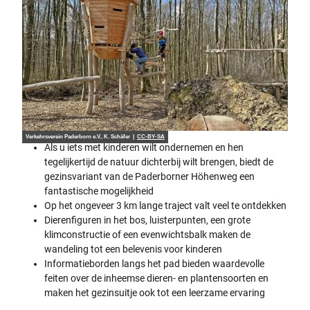
Verkehrsverein Paderborn e.V., K. Schäfer |
CC-BY-SA
Als u iets met kinderen wilt ondernemen en hen
tegelijkertijd de natuur dichterbij wilt brengen, biedt de
gezinsvariant van de Paderborner Höhenweg een
fantastische mogelijkheid
Op het ongeveer 3 km lange traject valt veel te ontdekken
Dierenfiguren in het bos, luisterpunten, een grote
klimconstructie of een evenwichtsbalk maken de
wandeling tot een belevenis voor kinderen
Informatieborden langs het pad bieden waardevolle
feiten over de inheemse dieren- en plantensoorten en
maken het gezinsuitje ook tot een leerzame ervaring