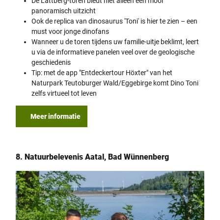
De Lattberg-toren biedt niet alleen een mooi
panoramisch uitzicht
Ook de replica van dinosaurus 'Toni' is hier te zien – een
must voor jonge dinofans
Wanneer u de toren tijdens uw familie-uitje beklimt, leert
u via de informatieve panelen veel over de geologische
geschiedenis
Tip: met de app "Entdeckertour Höxter" van het
Naturpark Teutoburger Wald/Eggebirge komt Dino Toni
zelfs virtueel tot leven
Meer informatie
8. Natuurbelevenis Aatal, Bad Wünnenberg