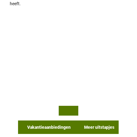
heeft.
© Te
© Te
utob
utob
urger
urger
Wald
Wald
Touri
Touri
smus
smus
/ D. K
/ P. Ga
etz
wand
tka
Vakantieaanbiedingen
Meer uitstapjes