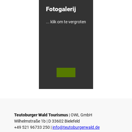
l
Fotogalerij
-
&
F
i
... klik om te vergroten
e
t
s
h
o
t
e
l
© Te
© Te
utob
utob
urger
urger
Wald
Wald
Touri
/ Stad
smus
t Höx
/ M. R
ter, D.
anft
Ketz
Teutoburger Wald Tourismus
| ­OWL GmbH
Wilhelmstraße 1b | ­D 33602 Bielefeld
+49 521 96733 250 |
­info@teutoburgerwald.de