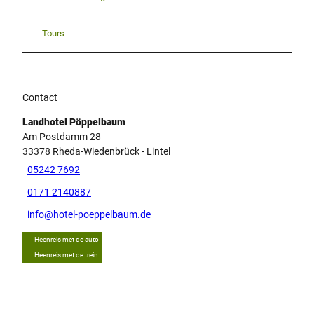
Tours
Contact
Landhotel Pöppelbaum
Am Postdamm 28
33378
Rheda-Wiedenbrück
- Lintel
05242 7692
0171 2140887
info@hotel-poeppelbaum.de
Heenreis met de auto
Heenreis met de trein