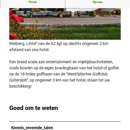
Waar gastvrijheid geleefd wordt!
Route
Oproep
Uw vriendelijke landelijke hotel-restaurant in het idyllisch
gelegen Lintel, een deelgemeente van Rheda-Wiedenbrück.
©
CC-BY-SA
©
CC-BY-SA
Ons hotel-restaurant is centraal gelegen, op slechts een paar
kilometer van de steden Gütersloh, Rheda-Wiedenbrück,
Rietberg en Lippstadt. De snelwegafslag "Rheda-Wiedenbrück,
©
CC-BY-SA
Rietberg, Lintel" van de A2 ligt op slechts ongeveer 2 km
afstand van ons hotel.
Een breed scala aan entertainment en vrijetijdsactiviteiten,
zoals bowlen op de eigen bowlingbaan van het hotel of golfen
op de 18-holes golfbaan van de "Westfälischer Golfclub
Gütersloh", op ongeveer 3 km van het hotel, staan tot uw
beschikking!
Goed om te weten
Kennis_vreemde_talen