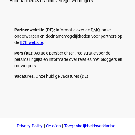
Voor partners & branchevertegenwoordigers
Partner website (DE):
Informatie over de
DMO
, onze
onderwerpen en deelnamemogelijkheden voor partners op
de
B2B website
.
Pers (DE):
Actuele persberichten, registratie voor de
persmailinglijst en informatie over relaties met bloggers en
ontwerpers
Vacatures:
Onze huidige vacatures (DE)
F
P
Y
I
a
i
o
n
c
n
u
s
e
t
t
t
b
e
u
a
o
r
b
g
Privacy Policy
Colofon
Toegankelijkheidsverklaring
o
e
e
r
k
s
a
t
m