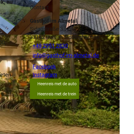
ek, nu
Contact
Gasthof im Almetal
Sidagstraße 3
een
33142
Büren
- Siddinghausen
00,
+49 2951 2830
info@gasthof-im-almetal.de
Facebook
 eten
Instagram
Heenreis met de auto
Heenreis met de trein