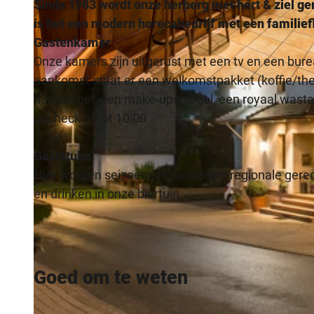
Sinds 1983 wordt onze herberg met hart & ziel ge
is het een modern horecabedrijf met een familiefl
Gastenkamer
Onze kamers zijn uitgerust met een tv en een burea
aankomst staat er een welkomstpakket (koffie/th
© stadt.fotograf.de, Michael Kirchner
haardroger, een make-upspiegel, een royaal wast
uitchecken tot 10:00
Gaststube
Hier worden seizoensgebonden en regionale gerech
en drinken in onze biertuin.
Goed om te weten