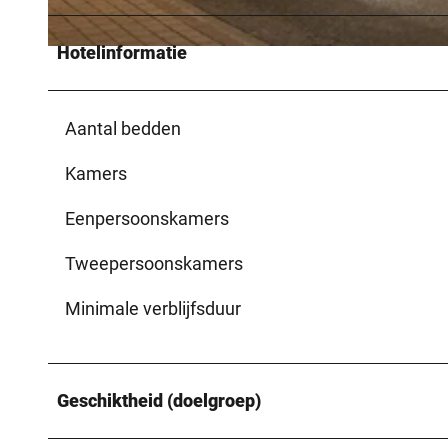
Hotelinformatie
© stadt.fotograf.de, Michael Kirchner
Aantal bedden
Kamers
Eenpersoonskamers
Tweepersoonskamers
Minimale verblijfsduur
Geschiktheid (doelgroep)