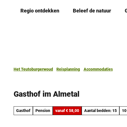
T
Regio ontdekken
Beleef de natuur
o
c
o
n
t
e
n
t
Het Teutoburgerwoud
Reisplanning
Accommodaties
Gasthof im Almetal
Gasthof
Pension
vanaf € 58,00
Aantal bedden: 15
10