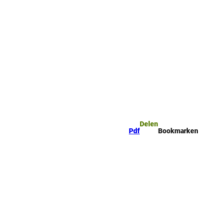
ge
Bookmark
Zoeken
ijst
Delen
Pdf
Bookmarken