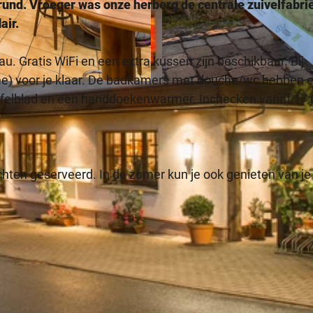
rund. Vroeger was onze herberg de centrale zuivelfabri
air.
u. Gratis WiFi en een extra kussen zijn beschikbaar. Bij
ee) voor je klaar. De badkamers met douche/wc hebben 
© NPinke |
CC-BY-SA
afelblad en een handdoekenwarmer. Inchecken vanaf 17:
ten geserveerd. In de zomer kun je ook genieten van je