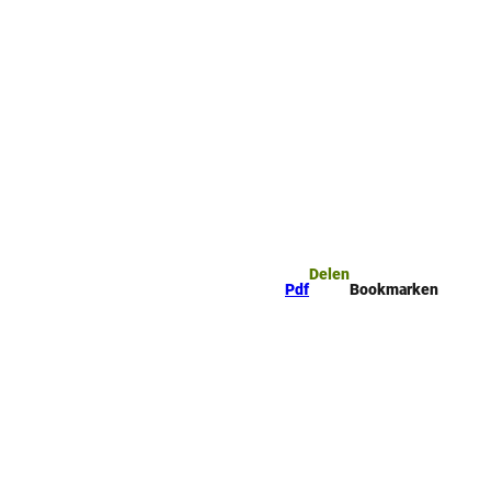
ge
Bookmark
Zoeken
ijst
Delen
Pdf
Bookmarken