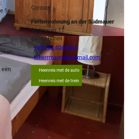
Contact
de 1e
h een
Ferienwohnung an der Südmauer
Südmauer 11
kamer
33142
Büren
+49 163 4049533
uiken.
K.herrmann59@gmail.com
, een
Heenreis met de auto
Heenreis met de trein