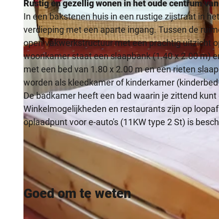
Rustig en gezellig wonen in het oude centrum van
In een bakstenen huis in een rustige zijstraat in 
verdieping met een aparte ingang. Tussen de ruim
open vakwerkstructuur met een prachtig uitzicht op
woonkamer staat een slaapbank (1.40 x 2.00 m) en
© Büren
met een bed van 1.80 x 2.00 m en een rieten slaap
worden als kleedkamer of kinderkamer (kinderbed 
De badkamer heeft een bad waarin je zittend kun
Winkelmogelijkheden en restaurants zijn op loopaf
oplaadpunt voor e-auto's (11KW type 2 St) is besch
Goed om te weten