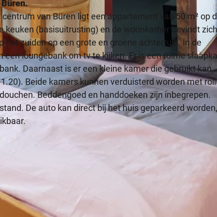
 Büren.
het centrum van Büren ligt een appartement van 50 m² op 
e keuken (basisuitrusting) en de woonkamer bevindt zic
 het zuiden op een grote en groene achtertuin. In de
 een loungebank om tv te kijken. Er is een ruime slaap
© Privat
bank. Daarnaast is er een kleine kamer die gebruikt kan
1.20). Beide kamers kunnen verduisterd worden met roll
t douchen. Beddengoed en handdoeken zijn inbegrepen.
stand. De auto kan direct bij het huis geparkeerd worden
ikbaar.