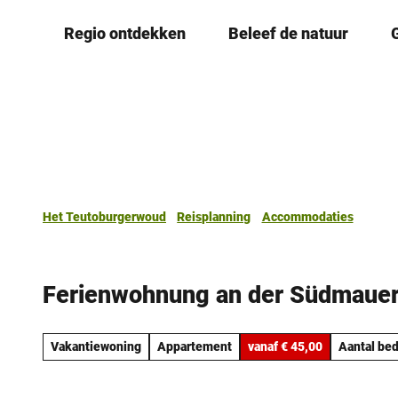
T
Regio ontdekken
Beleef de natuur
o
c
o
n
t
e
n
t
Het Teutoburgerwoud
Reisplanning
Accommodaties
Ferienwohnung an der Südmaue
Vakantiewoning
Appartement
vanaf € 45,00
Aantal bed