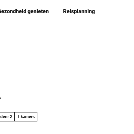
Gezondheid genieten
Reisplanning
D
Eenvoudi
taal
l
e
l
e
n
r
den: 2
1 kamers