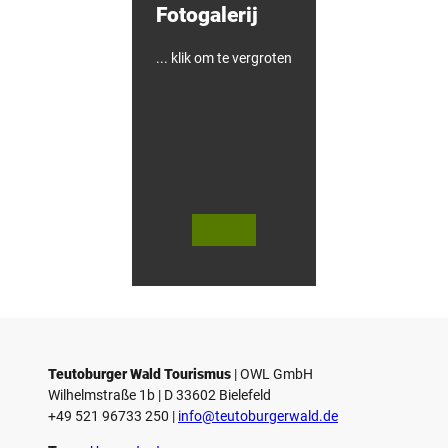
Fotogalerij
-
&
F
i
... klik om te vergroten
e
t
s
h
o
t
e
l
© Te
© Te
utob
utob
urger
urger
Wald
Wald
Touri
/ Stad
smus
t Höx
/ M. R
ter, D.
anft
Ketz
Teutoburger Wald Tourismus
| ­OWL GmbH
Wilhelmstraße 1b | ­D 33602 Bielefeld
+49 521 96733 250 |
­info@teutoburgerwald.de