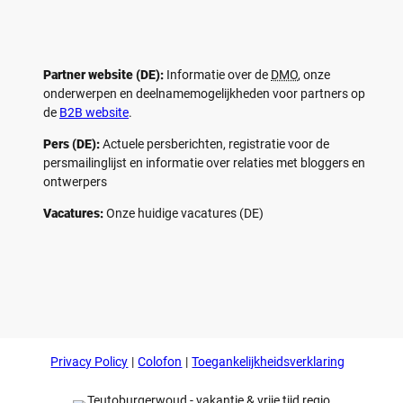
Partner website (DE):
Informatie over de
DMO
, onze
onderwerpen en deelnamemogelijkheden voor partners op
de
B2B website
.
Pers (DE):
Actuele persberichten, registratie voor de
persmailinglijst en informatie over relaties met bloggers en
ontwerpers
Vacatures:
Onze huidige vacatures (DE)
F
P
Y
I
a
i
o
n
c
n
u
s
e
t
t
t
b
e
u
a
o
r
b
g
Privacy Policy
Colofon
Toegankelijkheidsverklaring
o
e
e
r
k
s
a
t
m