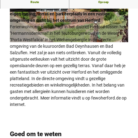
Moderne, barrièrevrije vakantiewoning van vijftig vierkante
Route
Oproep
meter (woonkamer/keuken, slaapkamer, badkamer) met
eigen ingang, terras en parkeerplaats in een rustige
©
CC-BY-SA
©
CC-BY-SA
omgeving en dicht bij het centrum van Herford
Ferienwohnung Herford" ligt in het district Herford tussen het
"Hermannsdenkmal" in het Teutoburgerwoud en de Weser in
"Porta Westfalica" in het Wiehengebergte in de directe
©
CC-BY-SA
omgeving van de kuuroorden Bad Oeynhausen en Bad
Salzuflen. Het zal je aan niets ontbreken. Vanuit de volledig
uitgeruste eetkeuken valt het uitzicht door de grote
openslaande deuren op een gezellig terras. Vanaf daar heb je
een fantastisch ver uitzicht over Herford en het omliggende
platteland. In de directe omgeving vindt u gezellige
recreatiegebieden en winkelmogelijkheden. In het belang van
gasten met allergieën kunnen huisdieren niet worden
ondergebracht. Meer informatie vindt u op fewoherford.de op
internet.
Goed om te weten