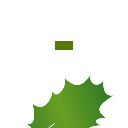
Smartphone scant QR-code - Beleef Hüllhorst
Luchtfoto van Hüllhorst