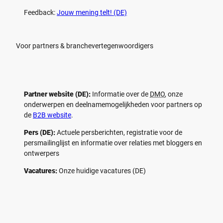
Feedback:
Jouw mening telt! (DE)
Voor partners & branchevertegenwoordigers
Partner website (DE):
Informatie over de
DMO
, onze
onderwerpen en deelnamemogelijkheden voor partners op
de
B2B website
.
Pers (DE):
Actuele persberichten, registratie voor de
persmailinglijst en informatie over relaties met bloggers en
ontwerpers
Vacatures:
Onze huidige vacatures (DE)
F
P
Y
I
a
i
o
n