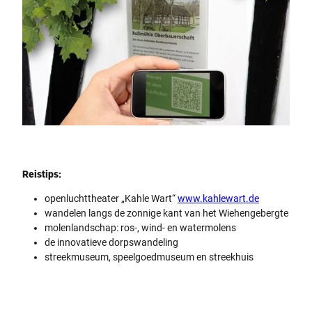
Smartphone scant QR-code - Beleef Hüllhorst
Reistips:
openluchttheater „Kahle Wart“
www.kahlewart.de
wandelen langs de zonnige kant van het Wiehengebergte
molenlandschap: ros-, wind- en watermolens
de innovatieve dorpswandeling
streekmuseum, speelgoedmuseum en streekhuis