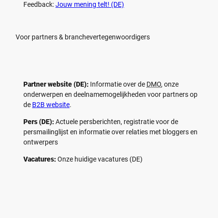
Feedback:
Jouw mening telt! (DE)
Voor partners & branchevertegenwoordigers
Partner website (DE):
Informatie over de
DMO
, onze
onderwerpen en deelnamemogelijkheden voor partners op
de
B2B website
.
Pers (DE):
Actuele persberichten, registratie voor de
persmailinglijst en informatie over relaties met bloggers en
ontwerpers
Vacatures:
Onze huidige vacatures (DE)
F
P
Y
I
a
i
o
n
c
n
u
s