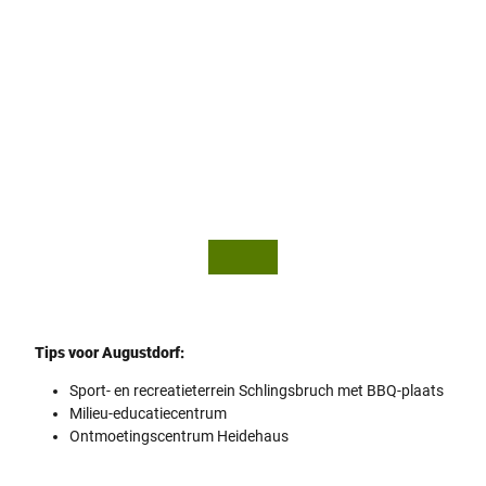
Landschapsplatform in Augustdorf
© Sta
dt Au
gustd
orf
Tips voor Augustdorf:
Sport- en recreatieterrein Schlingsbruch met BBQ-plaats
Milieu-educatiecentrum
Ontmoetingscentrum Heidehaus