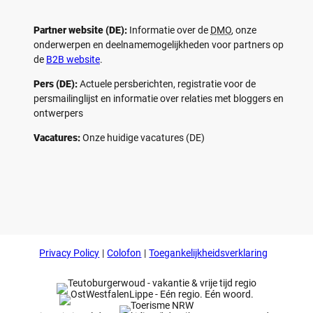
Partner website (DE):
Informatie over de
DMO
, onze
onderwerpen en deelnamemogelijkheden voor partners op
de
B2B website
.
Pers (DE):
Actuele persberichten, registratie voor de
persmailinglijst en informatie over relaties met bloggers en
ontwerpers
Vacatures:
Onze huidige vacatures (DE)
F
P
Y
I
a
i
o
n
c
n
u
s
e
t
t
t
b
e
u
a
o
r
b
g
Privacy Policy
Colofon
Toegankelijkheidsverklaring
o
e
e
r
k
s
a
t
m