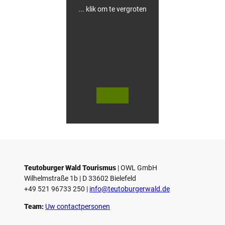
e
... klik om te vergroten
© Te
© Te
utob
utob
urger
urger
Wald
Wald
Touri
Touri
smus,
smus,
M. Sc
M. Sc
hober
hober
er
er
Teutoburger Wald Tourismus
| ­OWL GmbH
Wilhelmstraße 1b | ­D 33602 Bielefeld
+49 521 96733 250 |
­info@teutoburgerwald.de
Team:
Uw contactpersonen