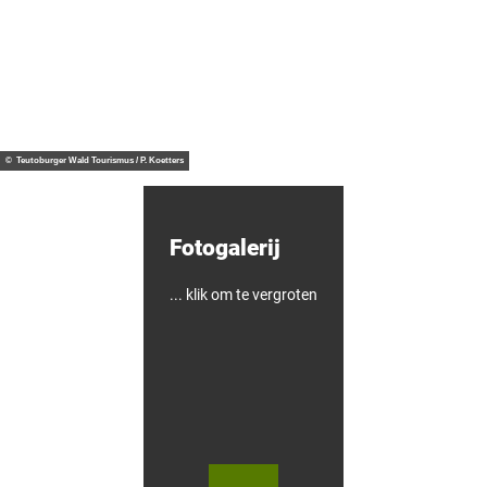
C
t
u
e
l
p
i
u
n
n
© Ma
Kennis
theus
a
t
en
Ferna
ndes
i
e
genot
r
n
e
r
© Teutoburger Wald Tourismus / P. Koetters
o
n
d
l
Fotogalerij
e
i
d
i
... klik om te vergroten
n
g
e
n
i
n
G
ü
t
e
© Te
© Te
r
utob
utob
urger
urger
s