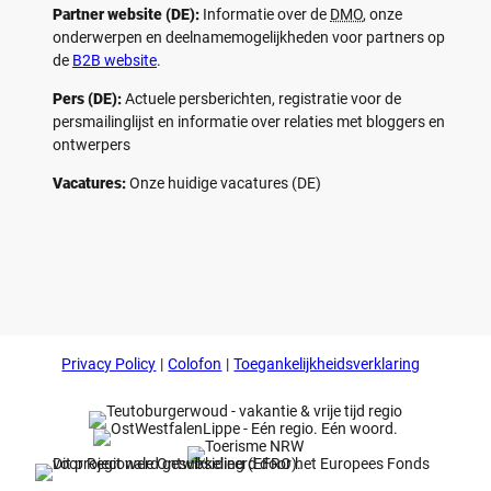
Partner website (DE):
Informatie over de
DMO
, onze
onderwerpen en deelnamemogelijkheden voor partners op
de
B2B website
.
Pers (DE):
Actuele persberichten, registratie voor de
persmailinglijst en informatie over relaties met bloggers en
ontwerpers
Vacatures:
Onze huidige vacatures (DE)
F
P
Y
I
a
i
o
n
c
n
u
s
e
t
t
t
b
e
u
a
o
r
b
g
Privacy Policy
Colofon
Toegankelijkheidsverklaring
o
e
e
r
k
s
a
t
m