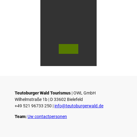
g
e
n
i
n
G
ü
t
e
© Te
© Te
r
utob
utob
urger
urger
s
Wald
Wald
Touri
Touri
l
smus
smus
/ D. K
/ D. K
o
etz
etz
Teutoburger Wald Tourismus
| ­OWL GmbH
Wilhelmstraße 1b | ­D 33602 Bielefeld
+49 521 96733 250 |
­info@teutoburgerwald.de
Team:
Uw contactpersonen