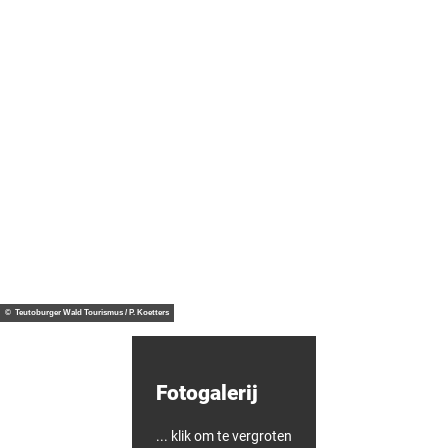
e
n
e
m
e
n
t
H
o
o
Tip
g
C
t
u
e
l
p
i
u
n
n
© Ma
Kennis
theus
a
t
en
Ferna
ndes
i
e
genot
r
n
e
r
© Teutoburger Wald Tourismus / P. Koetters
o
n
d
l
Fotogalerij
e
i
d
i
... klik om te vergroten
n