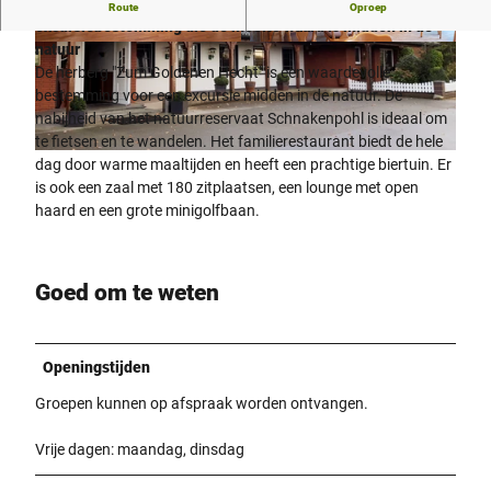
De herberg "Zum Goldenen Hecht" is een
Route
Oproep
excursiebestemming die de moeite waard is midden in de
natuur
© Gasthaus Zum Goldenen Hecht |
CC0
© Gasthaus zum Goldenen Hecht |
CC0
De herberg "Zum Goldenen Hecht" is een waardevolle
bestemming voor een excursie midden in de natuur. De
nabijheid van het natuurreservaat Schnakenpohl is ideaal om
te fietsen en te wandelen. Het familierestaurant biedt de hele
© Gasthaus Zum Goldenen Hecht |
CC0
dag door warme maaltijden en heeft een prachtige biertuin. Er
is ook een zaal met 180 zitplaatsen, een lounge met open
haard en een grote minigolfbaan.
Goed om te weten
Openingstijden
Groepen kunnen op afspraak worden ontvangen.
Vrije dagen: maandag, dinsdag