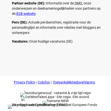
Partner website (DE):
Informatie over de
DMO
, onze
onderwerpen en deelnamemogelijkheden voor partners op
de
B2B website
.
Pers (DE):
Actuele persberichten, registratie voor de
persmailinglijst en informatie over relaties met bloggers en
ontwerpers
Vacatures:
Onze huidige vacatures (DE)
F
P
Y
I
a
i
o
n
c
n
u
s
e
t
t
t
b
e
u
a
o
r
b
g
Privacy Policy
Colofon
Toegankelijkheidsverklaring
o
e
e
r
k
s
a
t
m