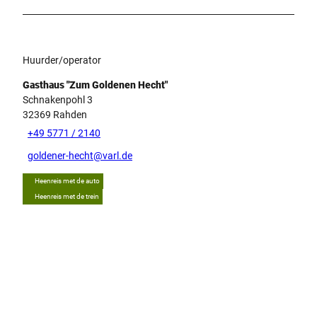
Huurder/operator
Gasthaus "Zum Goldenen Hecht"
Schnakenpohl 3
32369
Rahden
+49 5771 / 2140
goldener-hecht@varl.de
Heenreis met de auto
Heenreis met de trein