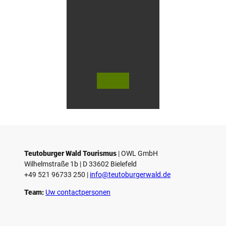
g
e
n
i
n
G
ü
t
e
© Te
© Te
r
utob
utob
urger
urger
s
Wald
Wald
Touri
Touri
l
smus
smus
/ D. K
/ D. K
o
etz
etz
Teutoburger Wald Tourismus
| ­OWL GmbH
Wilhelmstraße 1b | ­D 33602 Bielefeld
+49 521 96733 250 |
­info@teutoburgerwald.de
Team:
Uw contactpersonen