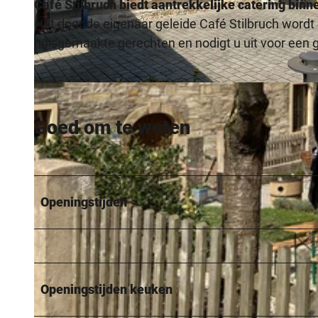
Café Stilbruch biedt aantrekkelijke catering binn
Het door de eigenaar geleide Café Stilbruch wordt 
huisgemaakte gerechten en nodigt u uit voor een g
© Kreis Paderborn |
CC-BY-SA
Goed om te weten
Openingstijden
Openingstijden keuken