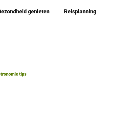
Gezondheid genieten
Reisplanning
D
Book
lijst
e
l
e
n
tronomie tips