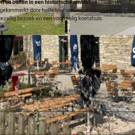
en en buiten in een historische ambiance
gekenmerkt door hoffelijke service, vriendelijk personeel
ezellig bezoek en een voormalig koetshuis.
© Kreis Paderborn | Wirtschaft & Tourismus |
CC-BY-S