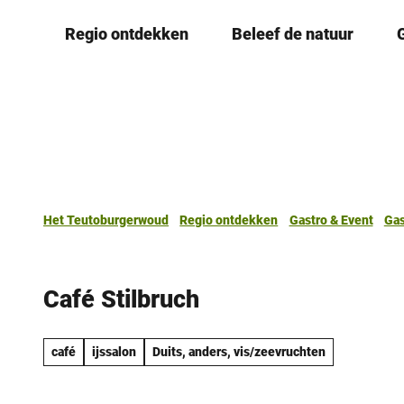
T
Regio ontdekken
Beleef de natuur
o
c
o
n
t
e
n
t
Het Teutoburgerwoud
Regio ontdekken
Gastro & Event
Gas
Café Stilbruch
café
ijssalon
Duits, anders, vis/zeevruchten