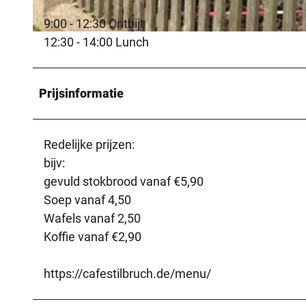
9:00 - 12:30 Ontbijt
© Kreis Paderborn | Wirtschaft & Tourismus |
CC-BY-SA
12:30 - 14:00 Lunch
Prijsinformatie
Redelijke prijzen:
bijv:
gevuld stokbrood vanaf €5,90
Soep vanaf 4,50
Wafels vanaf 2,50
Koffie vanaf €2,90
https://cafestilbruch.de/menu/