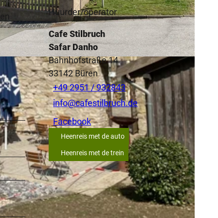
Huurder/operator
 en
Cafe Stilbruch
Safar Danho
Bahnhofstraße 14
A
33142
Büren
+49 2951 / 932843
info@cafestilbruch.de
Facebook
Heenreis met de auto
Heenreis met de trein