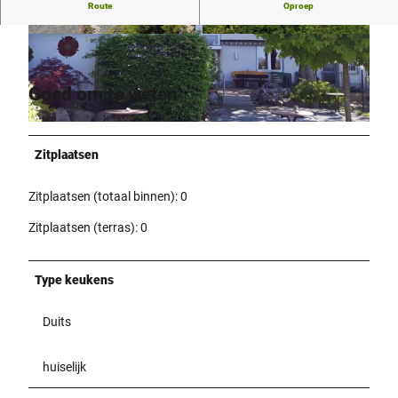
Route
Oproep
Goede thuiskeuken midden op het platteland.
© Peter Görder |
CC-BY
© Stadt Bad Salzuflen / Marco Kula |
CC-BY-SA
Goed om te weten
© Stadt Bad Salzuflen / Oliver Siekmann |
CC-BY-SA
Zitplaatsen
Zitplaatsen (totaal binnen): 0
Zitplaatsen (terras): 0
Type keukens
Duits
huiselijk