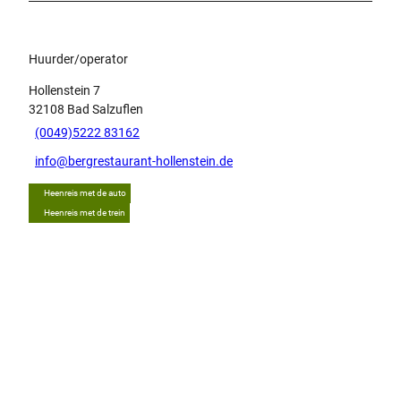
Huurder/operator
Hollenstein 7
32108
Bad Salzuflen
(0049)5222 83162
info@bergrestaurant-hollenstein.de
Heenreis met de auto
Heenreis met de trein