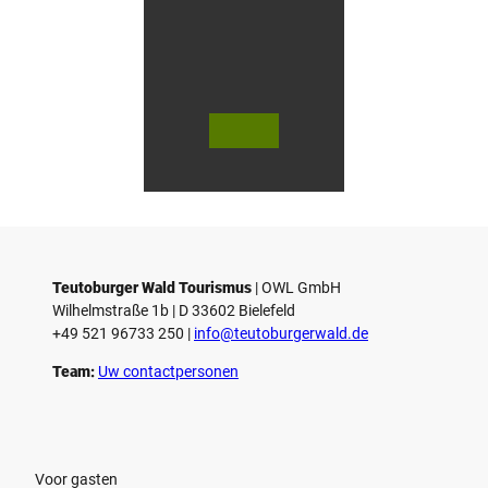
n
i
n
G
ü
t
e
© Te
© Te
r
utob
utob
urger
urger
s
Wald
Wald
Touri
Touri
l
smus
smus
/ D. K
/ D. K
o
etz
etz
Teutoburger Wald Tourismus
| ­OWL GmbH
Wilhelmstraße 1b | ­D 33602 Bielefeld
+49 521 96733 250 |
­info@teutoburgerwald.de
Team:
Uw contactpersonen
Voor gasten