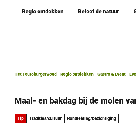
T
Regio ontdekken
Beleef de natuur
o
c
o
n
t
e
n
t
Het Teutoburgerwoud
Regio ontdekken
Gastro & Event
Ev
Maal- en bakdag bij de molen va
Tip
Tradities/cultuur
Rondleiding/bezichtiging