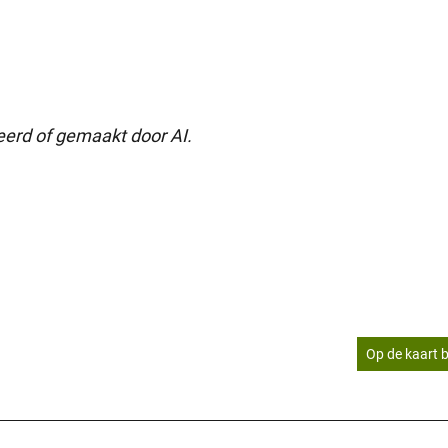
seerd of gemaakt door AI.
Op de kaart b