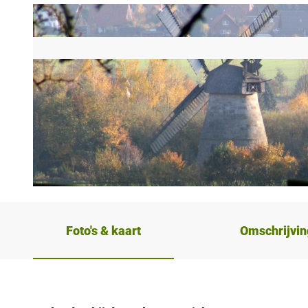
© Touristikzentrum Westliches Weserbergland |
CC-BY-SA
Foto's & kaart
Omschrijvin