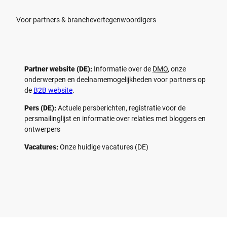
Voor partners & branchevertegenwoordigers
Partner website (DE):
Informatie over de
DMO
, onze
onderwerpen en deelnamemogelijkheden voor partners op
de
B2B website
.
Pers (DE):
Actuele persberichten, registratie voor de
persmailinglijst en informatie over relaties met bloggers en
ontwerpers
Vacatures:
Onze huidige vacatures (DE)
F
P
Y
I
a
i
o
n
c
n
u
s
e
t
t
t
b
e
u
a
o
r
b
g