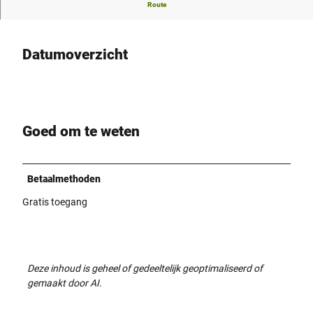
Jaarlijks schietfestijn in Salzkotten-Niederntudorf
Route
Datumoverzicht
Goed om te weten
Betaalmethoden
Gratis toegang
Deze inhoud is geheel of gedeeltelijk geoptimaliseerd of
gemaakt door AI.