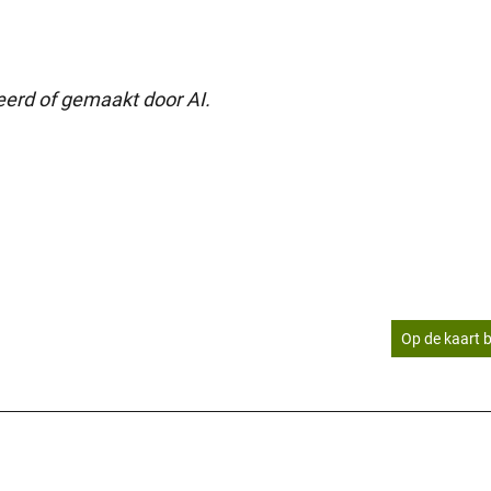
seerd of gemaakt door AI.
Op de kaart b