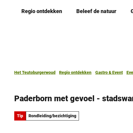
T
Regio ontdekken
Beleef de natuur
o
c
o
n
t
e
n
t
Het Teutoburgerwoud
Regio ontdekken
Gastro & Event
Ev
Paderborn met gevoel - stadswan
Tip
Rondleiding/bezichtiging