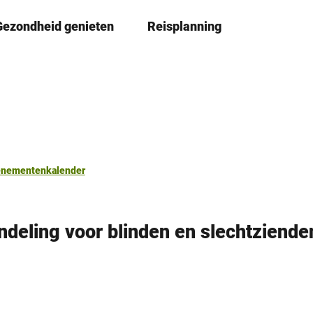
Gezondheid genieten
Reisplanning
D
Book
lijst
e
l
e
n
enementenkalender
deling voor blinden en slechtziende