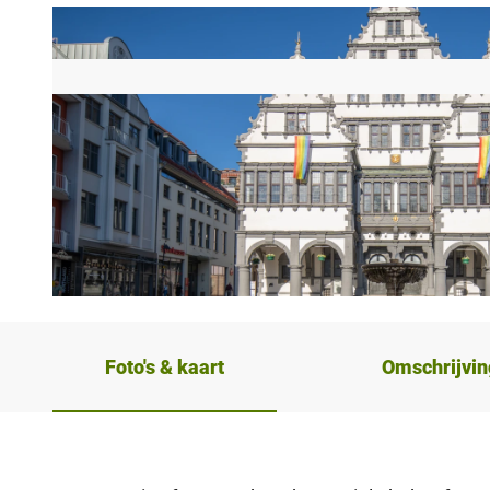
© Teutoburger Wald Tourismus, P. Gawandtka |
CC-BY-SA
Foto's & kaart
Omschrijvin