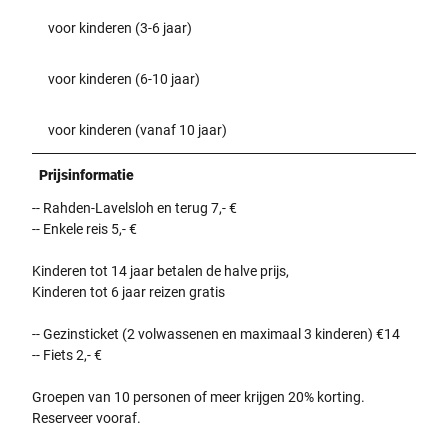
l
voor kinderen (3-6 jaar)
ü
h
voor kinderen (6-10 jaar)
e
n
d
voor kinderen (vanaf 10 jaar)
e
n
Prijsinformatie
B
-- Rahden-Lavelsloh en terug 7,- €
ä
-- Enkele reis 5,- €
u
m
Kinderen tot 14 jaar betalen de halve prijs,
e
Kinderen tot 6 jaar reizen gratis
n
i
-- Gezinsticket (2 volwassenen en maximaal 3 kinderen) €14
m
-- Fiets 2,- €
F
r
Groepen van 10 personen of meer krijgen 20% korting.
ü
Reserveer vooraf.
h
l