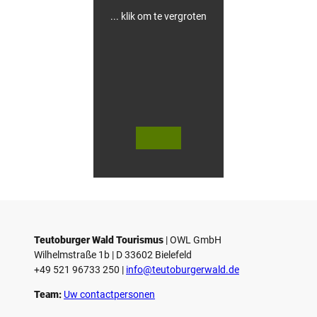
d
i
... klik om te vergroten
n
g
e
n
i
n
G
ü
t
e
© Te
© Te
r
utob
utob
urger
urger
s
Wald
Wald
Touri
Touri
l
smus
smus
/ D. K
/ D. K
o
etz
etz
Teutoburger Wald Tourismus
| ­OWL GmbH
Wilhelmstraße 1b | ­D 33602 Bielefeld
+49 521 96733 250 |
­info@teutoburgerwald.de
Team:
Uw contactpersonen