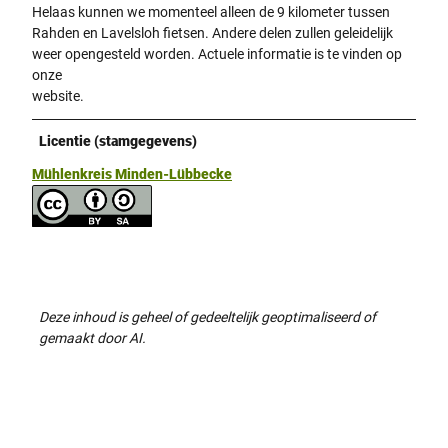
Helaas kunnen we momenteel alleen de 9 kilometer tussen
i
Rahden en Lavelsloh fietsen. Andere delen zullen geleidelijk
n
weer opengesteld worden. Actuele informatie is te vinden op
g
onze
.
website.
Licentie (stamgegevens)
Mühlenkreis Minden-Lübbecke
Deze inhoud is geheel of gedeeltelijk geoptimaliseerd of
gemaakt door AI.