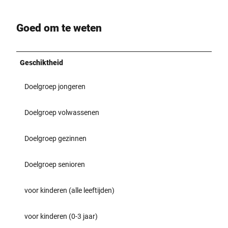
n
d
s
Goed om te weten
c
h
a
Geschiktheid
f
t
Doelgroep jongeren
,
f
l
Doelgroep volwassenen
a
n
Doelgroep gezinnen
k
i
e
Doelgroep senioren
r
t
voor kinderen (alle leeftijden)
v
o
voor kinderen (0-3 jaar)
n
b