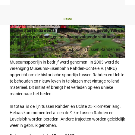
Museumspoorlijn Rahden - Uchte | geplande reisdagen 2025
Route
De heropening van de lijn in 2025 luidt een spannende
nieuwe start in na een lange onderbreking als gevolg van de
R
© www.stephanpatzsch.de, STEPHAN PATZSC
H |
CC-BY-SA
coronavirus pandemie en een daaropvolgende sluiting van
o
de lijn.
t
De geschiedenis van de museumspoorlijn tussen Rahden en
e
Uchte begon in 1991, toen de "Rahden-groep" van de Minden
r
© Dominik Schluesselburg
Museumspoorlijn in bedrijf werd genomen. In 2003 werd de
n
vereniging Museums-Eisenbahn Rahden-Uchte e.V. (MRU)
o
opgericht om de historische spoorlijn tussen Rahden en Uchte
s
te behouden en nieuw leven in te blazen met vintage rollend
t
materieel. Dit initiatief brengt het verleden op een unieke
a
manier naar het heden.
l
g
In totaal is de lijn tussen Rahden en Uchte 25 kilometer lang.
i
Helaas kan momenteel alleen de 9 km tussen Rahden en
s
Lavelsloh worden bereden. Andere trajecten worden geleidelijk
c
weer in gebruik genomen.
h
e