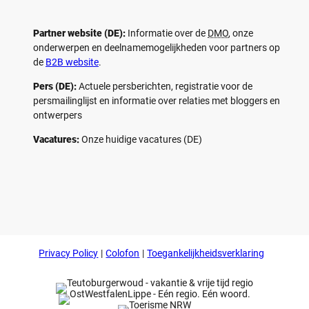
Partner website (DE):
Informatie over de
DMO
, onze
onderwerpen en deelnamemogelijkheden voor partners op
de
B2B website
.
Pers (DE):
Actuele persberichten, registratie voor de
persmailinglijst en informatie over relaties met bloggers en
ontwerpers
Vacatures:
Onze huidige vacatures (DE)
F
P
Y
I
a
i
o
n
c
n
u
s
e
t
t
t
b
e
u
a
o
r
b
g
Privacy Policy
Colofon
Toegankelijkheidsverklaring
o
e
e
r
k
s
a
t
m