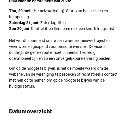
Data voor de eerste helft van 2025:
r
Z
Thu, 29 mei:
(Hemelvaartsdag): Start van het seizoen en
u
heropening
g
Zaterdag 21 juni:
Zaterdagritten
f
Zon 29 juni
: Knuffelritten (kinderen met een knuffelrit gratis)
ä
h
Het wordt spannend om te zien wanneer nieuwe trajecten
r
weer worden geopend voor personenvervoer. De visie is
t
duidelijk: de gehele route moet binnenkort volledig
d
operationeel zijn en zo een onvergelijkbare ervaring bieden.
u
Om op de hoogte te blijven, is het de moeite waard om de
r
website van de vereniging te bezoeken of rechtstreeks contact
c
met hen op te nemen om op de hoogte te blijven van de
h
huidige status.
g
r
ü
n
Datumoverzicht
e
L
a