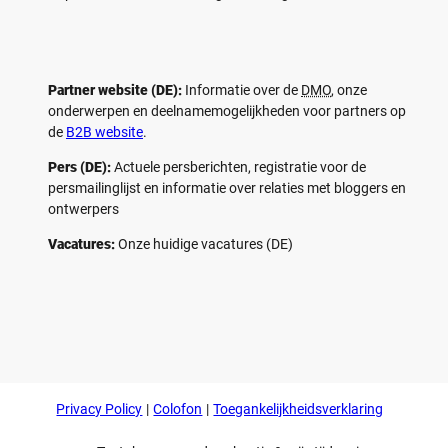
Partner website (DE):
Informatie over de
DMO
, onze
onderwerpen en deelnamemogelijkheden voor partners op
de
B2B website
.
Pers (DE):
Actuele persberichten, registratie voor de
persmailinglijst en informatie over relaties met bloggers en
ontwerpers
Vacatures:
Onze huidige vacatures (DE)
F
P
Y
I
a
i
o
n
c
n
u
s
e
t
t
t
b
e
u
a
o
r
b
g
Privacy Policy
Colofon
Toegankelijkheidsverklaring
o
e
e
r
k
s
a
t
m