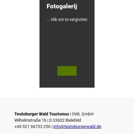
l
Fotogalerij
e
i
d
i
... klik om te vergroten
n
g
e
n
i
n
G
ü
t
e
© Te
© Te
r
utob
utob
urger
urger
s
Wald
Wald
Touri
Touri
l
smus
smus
/ D. K
/ D. K
o
etz
etz
Teutoburger Wald Tourismus
| ­OWL GmbH
Wilhelmstraße 1b | ­D 33602 Bielefeld
+49 521 96733 250 |
­info@teutoburgerwald.de