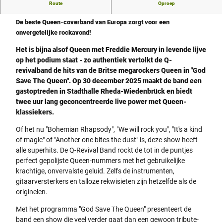
Route
Oproep
Concert met de Q-Revival Band
De beste Queen-coverband van Europa zorgt voor een
onvergetelijke rockavond!
Het is bijna alsof Queen met Freddie Mercury in levende lijve
op het podium staat - zo authentiek vertolkt de Q-
revivalband de hits van de Britse megarockers Queen in "God
Save The Queen". Op 30 december 2025 maakt de band een
gastoptreden in Stadthalle Rheda-Wiedenbrück en biedt
twee uur lang geconcentreerde live power met Queen-
klassiekers.
Of het nu "Bohemian Rhapsody", "We will rock you", "It's a kind
of magic" of "Another one bites the dust" is, deze show heeft
alle superhits. De Q-Revival Band rockt de tot in de puntjes
perfect gepolijste Queen-nummers met het gebruikelijke
krachtige, onvervalste geluid. Zelfs de instrumenten,
gitaarversterkers en talloze rekwisieten zijn hetzelfde als de
originelen.
Met het programma "God Save The Queen" presenteert de
band een show die veel verder gaat dan een gewoon tribute-