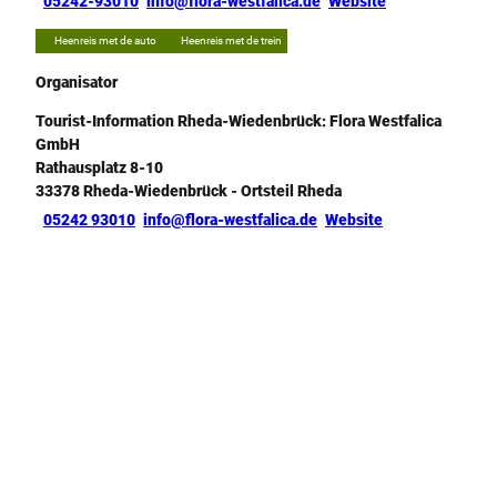
05242-93010
info@flora-westfalica.de
Website
Heenreis met de auto
Heenreis met de trein
Organisator
Tourist-Information Rheda-Wiedenbrück: Flora Westfalica
GmbH
Rathausplatz 8-10
33378
Rheda-Wiedenbrück
- Ortsteil Rheda
05242 93010
info@flora-westfalica.de
Website