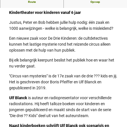
Route
Oproep
De drie kinderen: mysterieus circus
Kindertheater voor kinderen vanaf 6 jaar
Justus, Peter en Bob hebben jullie hulp nodig: één zaak en
1000 aanwijzingen - welke is belangrijk, welke is misleidend?
Een nieuwe zaak voor De Drie Kinderen: de cultdetectives
kunnen het lastige mysterie rond het reizende circus alleen
oplossen met de hulp van hun publiek.
Bij elk belangrijk keerpunt beslist het publiek hoe en waar het
nu verder gaat.
"Circus van mysteries" is de 17e zaak van de drie ??? kids en jij.
Het is geschreven door Boris Pfeiffer en Ulf Blanck en
gepubliceerd in 2019.
Ulf Blanck
is auteur en radiopresentator voor verschillende
radiostations. Hij heeft talloze boeken voor kinderen en
jongeren gepubliceerd en maakt sinds de start van de serie
"Die drei ?? Kids" deel uit van het auteursteam.
Naast kinderboeken schrijft Ulf Blanck ook scenario's en