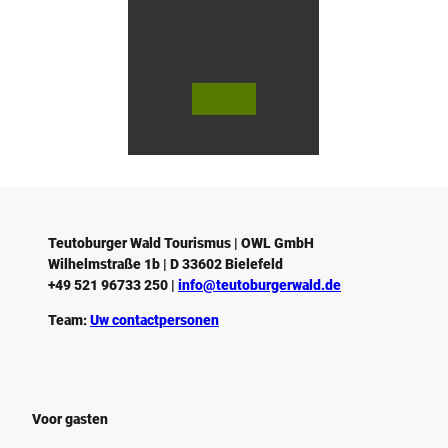
n
G
ü
t
e
r
© Te
© Te
utob
utob
s
urger
urger
Wald
Wald
l
Touri
Touri
smus
smus
o
/ D. K
/ D. K
etz
etz
Teutoburger Wald Tourismus
| ­OWL GmbH
Wilhelmstraße 1b | ­D 33602 Bielefeld
+49 521 96733 250 |
­info@teutoburgerwald.de
Team:
Uw contactpersonen
Voor gasten