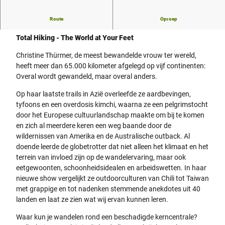
Route
Oproep
Christine Thürmer: totaal wandelen
Total Hiking - The World at Your Feet
Christine Thürmer, de meest bewandelde vrouw ter wereld,
heeft meer dan 65.000 kilometer afgelegd op vijf continenten:
Overal wordt gewandeld, maar overal anders.
Op haar laatste trails in Azië overleefde ze aardbevingen,
tyfoons en een overdosis kimchi, waarna ze een pelgrimstocht
door het Europese cultuurlandschap maakte om bij te komen
en zich al meerdere keren een weg baande door de
wildernissen van Amerika en de Australische outback. Al
doende leerde de globetrotter dat niet alleen het klimaat en het
terrein van invloed zijn op de wandelervaring, maar ook
eetgewoonten, schoonheidsidealen en arbeidswetten. In haar
nieuwe show vergelijkt ze outdoorculturen van Chili tot Taiwan
met grappige en tot nadenken stemmende anekdotes uit 40
landen en laat ze zien wat wij ervan kunnen leren.
Waar kun je wandelen rond een beschadigde kerncentrale?