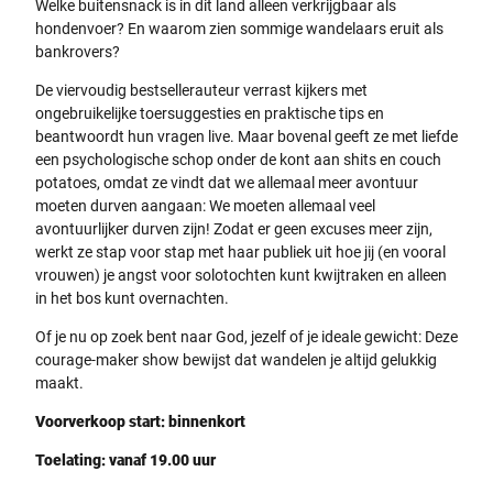
Welke buitensnack is in dit land alleen verkrijgbaar als
hondenvoer? En waarom zien sommige wandelaars eruit als
bankrovers?
De viervoudig bestsellerauteur verrast kijkers met
ongebruikelijke toersuggesties en praktische tips en
beantwoordt hun vragen live. Maar bovenal geeft ze met liefde
een psychologische schop onder de kont aan shits en couch
potatoes, omdat ze vindt dat we allemaal meer avontuur
moeten durven aangaan: We moeten allemaal veel
avontuurlijker durven zijn! Zodat er geen excuses meer zijn,
werkt ze stap voor stap met haar publiek uit hoe jij (en vooral
vrouwen) je angst voor solotochten kunt kwijtraken en alleen
in het bos kunt overnachten.
Of je nu op zoek bent naar God, jezelf of je ideale gewicht: Deze
courage-maker show bewijst dat wandelen je altijd gelukkig
maakt.
Voorverkoop start: binnenkort
Toelating: vanaf 19.00 uur