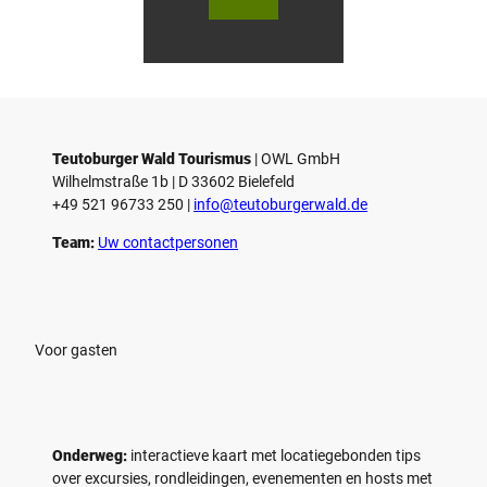
urger
urger
s
Wald
Wald
Touri
Touri
l
smus
smus
/ D. K
/ D. K
o
etz
etz
Teutoburger Wald Tourismus
| ­OWL GmbH
Wilhelmstraße 1b | ­D 33602 Bielefeld
+49 521 96733 250 |
­info@teutoburgerwald.de
Team:
Uw contactpersonen
Voor gasten
Onderweg:
interactieve kaart met locatiegebonden tips
over excursies, rondleidingen, evenementen en hosts met