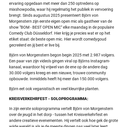
ervaring opgedaan met meer dan 250 optredens op
mixshowpodia, waar hij regelmatig het publiek in vervoering
brengt. Sinds augustus 2025 presenteert Björn von
Morgenstern zijn eerste eigen open mic als gastheer van de
show "BOM - BEST OPEN MIC" elke maandag in de populaire
Comedy Club Düsseldorf. Hier krijg je precies wat er op het
etiket staat: de beste open mic. Hier wordt comedygoud
gecreëerd en jij bent er live bij.
Björn von Morgenstern begon begin 2025 met 2.987 volgers.
Een paar van zijn video's gingen viral op Björns Instagram-
kanaal, waardoor hij vrijwel van de ene op de andere dag
30.000 volgers kreeg en een nieuwe, trouwe community
opbouwde. Inmiddels heeft hij meer dan 150.000 volgers.
Björn eet ook veganistisch en veel kleurrijke planten.
KREISVERKEHRFEST - SOLOPROGRAMMA:
In zijn eerste soloprogramma vertelt Björn von Morgenstern
over de jeugd in het dorp - tussen het Kreisverkehrfest en
andere creatieve evenementen. Hij vertelt ook hoe gek de grote
wijde wereld is als je de meeste dingen pas veel later leert