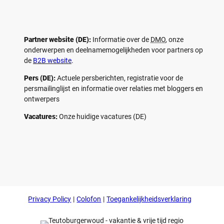
Partner website (DE):
Informatie over de
DMO
, onze
onderwerpen en deelnamemogelijkheden voor partners op
de
B2B website
.
Pers (DE):
Actuele persberichten, registratie voor de
persmailinglijst en informatie over relaties met bloggers en
ontwerpers
Vacatures:
Onze huidige vacatures (DE)
F
P
Y
I
a
i
o
n
c
n
u
s
e
t
t
t
b
e
u
a
o
r
b
g
Privacy Policy
Colofon
Toegankelijkheidsverklaring
o
e
e
r
k
s
a
t
m