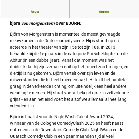
Route
Oproep
Björn von Morgenstern: Rotondefestival
björn
von morgenstern
Over BJÖRN:
Björn von Morgenstern is momenteel de meest gevraagde
nieuwkomer in de Duitse comedyscene. Hij is stand-up en
acteerde in het theater van zijn 15e tot zijn 18e. In 2013
behaalde hij de 1e plaats in de categorie Spr
ü
cheklopfer op de
Abitur (in een dubbel jaar). Vanaf dat moment was het
duidelijk dat hij zijn verhalen ooit op het toneel zou brengen, en
die tijd is nu gekomen. Björn vertelt over zijn leven en de
misverstanden die hij heeft meegemaakt. Hij leidt het publiek
graag in de verkeerde richting, om uiteindelijk een heel andere
wending te nemen. Hij staat vooral bekend om zijn zelfvoldane
grijns - en aan het eind voelt het alsof we allemaal al heel lang
vrienden zijn.
Björn is finalist voor de NightWash Talent Award 2024,
winnaar van de Cologne ComedyClash 2025 en heeft naast
optredens in de Downstairs Comedy Club, NightWash en de
Quatsch Comedy Club in een paar maanden tijd al veel