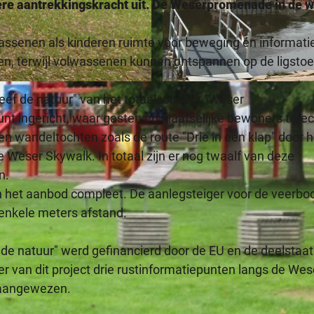
ere aantrekkingskracht uit. De Weserpromenade in de w
senen als kinderen ruimte voor beweging en informati
deren, terwijl volwassenen kunnen ontspannen op de ligsto
© Teutoburger Wald / Stadt Beverungen, Julia Knipping
leef de natuur" van het totaalconcept "Weser
nt ingericht, waar gasten en plaatselijke bewoners terec
 en wandeltochten zoals de route "Drie in een klap" door h
Weser Skywalk. In totaal zijn er nog twaalf van deze
n.
n het aanbod compleet. De aanlegsteiger voor de veerbo
 enkele meters afstand.
ef de natuur" werd gefinancierd door de EU en de deelsta
ader van dit project drie rustinformatiepunten langs de Wes
n aangewezen.