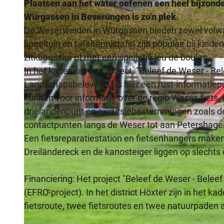
Plaatsen aan het water oefenen een heel bijzond
Würgassen in Beverungen is zo'n plek.
De Weserweiden in Würgassen bieden zowel volwas
speeltuin en tafeltennistafel zijn populair bij kin
zitkubussen of met een spelletje jeu de boules.
© Teutoburger Wald / Stadt Beverungen, Julia Knipping |
CC-BY-SA
In het kader van het project "Beleef de Weser - Be
Landschapsbelevenis" is hier een rust-informatiepu
kunnen voor informatie over de regio Weser, fiets-
drielandenpunt en excursiebestemmingen zoals de 
contactpunten langs de Weser tot aan Petershage
Een fietsreparatiestation en fietsenhangers make
Dreiländereck en de kanosteiger liggen op slechts
Financiering: Het project "Beleef de Weser - Bele
(EFRO-project). In het district Höxter zijn in het k
fietsroute, twee fietsroutes en twee natuurpade