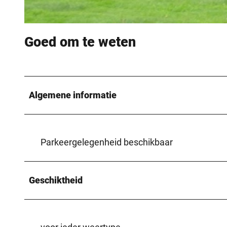
© Teutoburger Wald / Stadt Beverungen, Julia Knipping |
CC-BY-SA
Goed om te weten
Algemene informatie
Parkeergelegenheid beschikbaar
Geschiktheid