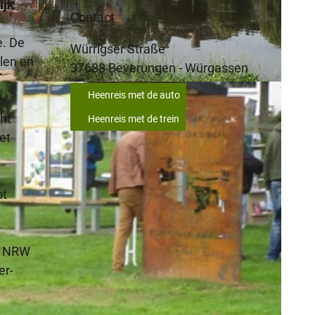
ijk
Contact
e. De
Würrigser Straße
elen en
37688
Beverungen
- Würgassen
 |
CC-BY-SA
Heenreis met de auto
ht
Heenreis met de trein
et
ot
at NRW
er-