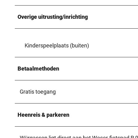
Overige uitrusting/inrichting
Kinderspeelplaats (buiten)
Betaalmethoden
Gratis toegang
Heenreis & parkeren
Würgassen ligt direct aan het Weser-fietspad R 9