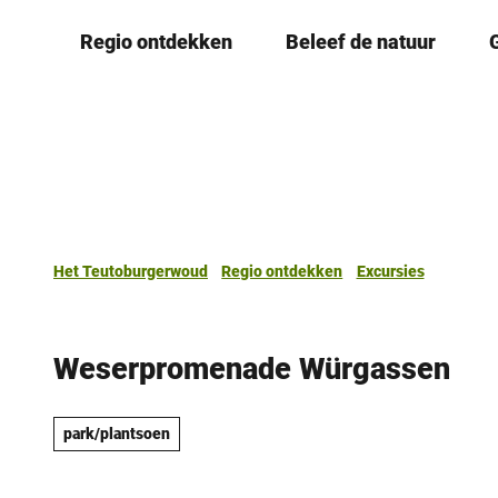
T
Regio ontdekken
Beleef de natuur
o
c
o
n
t
e
n
t
Het Teutoburgerwoud
Regio ontdekken
Excursies
Weserpromenade Würgassen
park/plantsoen