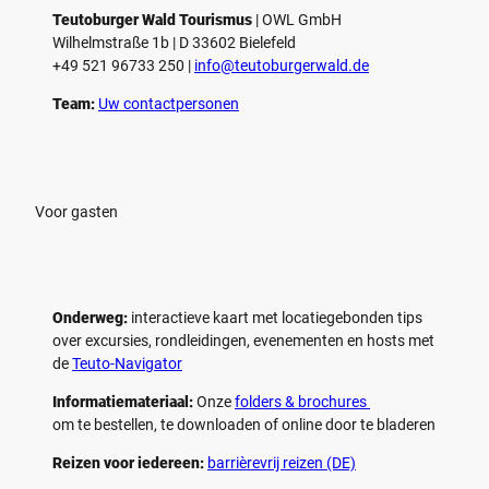
o
o
Teutoburger Wald Tourismus
| ­OWL GmbH
a
a
Wilhelmstraße 1b | ­D 33602 Bielefeld
f
f
+49 521 96733 250 |
­info@teutoburgerwald.de
s
s
p
p
Team:
Uw contactpersonen
e
e
l
l
e
e
n
n
Voor gasten
Onderweg:
interactieve kaart met locatiegebonden tips
over excursies, rondleidingen, evenementen en hosts met
de
Teuto-Navigator
Informatiemateriaal:
Onze
folders & brochures
om te bestellen, te downloaden of online door te bladeren
Reizen voor iedereen:
barrièrevrij reizen (DE)