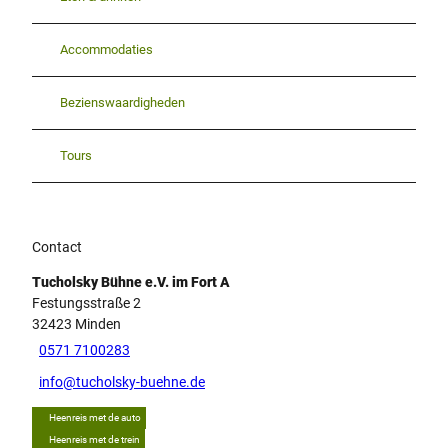
Accommodaties
Bezienswaardigheden
Tours
Contact
Tucholsky Bühne e.V. im Fort A
Festungsstraße 2
32423
Minden
0571 7100283
info@tucholsky-buehne.de
Heenreis met de auto
Heenreis met de trein