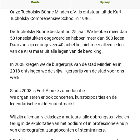
Concerten, kunsttentoonstellingen en nog veel meer
Route
Oproep
Onze Tucholsky Bühne Minden e.V. is ontstaan uit de Kurt
Tucholsky Comprehensive School in 1996.
De Tucholsky Bühne bestaat nu 25 jaar. We hebben meer dan
50 toneelstukken opgevoerd en hebben meer dan 500 leden.
Daarvan zijn er ongeveer 40 actief lid, niet meer alleen leden
van de KTG maar uit alle lagen van de bevolking.
In 2008 kregen we de burgerprijs van de stad Minden en in
2018 ontvingen we de vrijwilligersprijs van de stad voor ons
werk.
Sinds 2008 is Fort A onze zomerlocatie.
We organiseren er ook concerten, kunstexposities en de
legendarische middernachtmarkt.
Wij zijn allemaal vlekkeloze amateurs, alle opbrengsten vloeien
terug in de exploitatie van het podium of in professionele hulp
van choreografen, zangdocenten of stemtrainers.