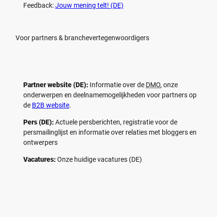
Feedback:
Jouw mening telt! (DE)
Voor partners & branchevertegenwoordigers
Partner website (DE):
Informatie over de
DMO
, onze
onderwerpen en deelnamemogelijkheden voor partners op
de
B2B website
.
Pers (DE):
Actuele persberichten, registratie voor de
persmailinglijst en informatie over relaties met bloggers en
ontwerpers
Vacatures:
Onze huidige vacatures (DE)
F
P
Y
I
a
i
o
n
c
n
u
s