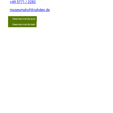
+49 5771 / 2282
museumshof@rahden.de
Heenreis met de auto
Heenreis met de trein
Tip
L