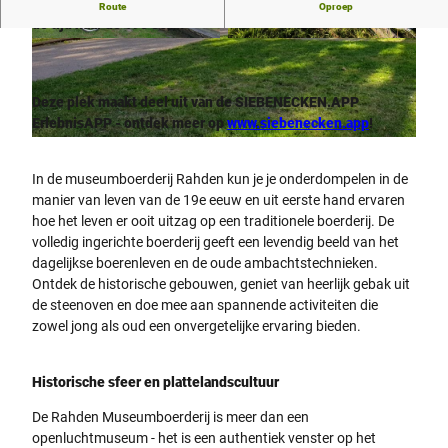
Welkom op de Rahden Museumboerderij - Een reis terug in
Route
Oproep
de tijd naar de 19e eeuw
© Die westfälischen Sieben |
CC-BY-SA
© Christian Schwier, Mühlenkreis Minden-Lübb
ecke
Deze plek maakt deel uit van de SIEBENECKEN.APP
ErlebnisAPP - ontdek meer op
www.siebenecken.app
!
© Tourismusverband Sieben e.V. |
CC-BY-SA
In de museumboerderij Rahden kun je je onderdompelen in de
manier van leven van de 19e eeuw en uit eerste hand ervaren
hoe het leven er ooit uitzag op een traditionele boerderij. De
volledig ingerichte boerderij geeft een levendig beeld van het
dagelijkse boerenleven en de oude ambachtstechnieken.
Ontdek de historische gebouwen, geniet van heerlijk gebak uit
de steenoven en doe mee aan spannende activiteiten die
zowel jong als oud een onvergetelijke ervaring bieden.
Historische sfeer en plattelandscultuur
De Rahden Museumboerderij is meer dan een
openluchtmuseum - het is een authentiek venster op het