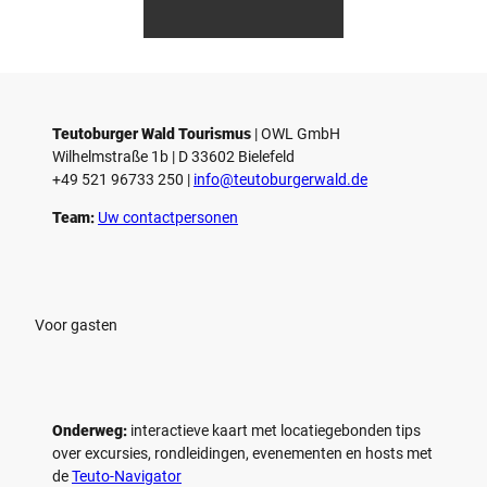
V
V
i
i
d
d
© Teutoburger Wald Tourismus / P.
© T. Goedecker
Gawandtka
e
e
o
o
Teutoburger Wald Tourismus
| ­OWL GmbH
a
a
Wilhelmstraße 1b | ­D 33602 Bielefeld
f
f
+49 521 96733 250 |
­info@teutoburgerwald.de
s
s
p
p
Team:
Uw contactpersonen
e
e
l
l
e
e
n
n
Voor gasten
Onderweg:
interactieve kaart met locatiegebonden tips
over excursies, rondleidingen, evenementen en hosts met
de
Teuto-Navigator