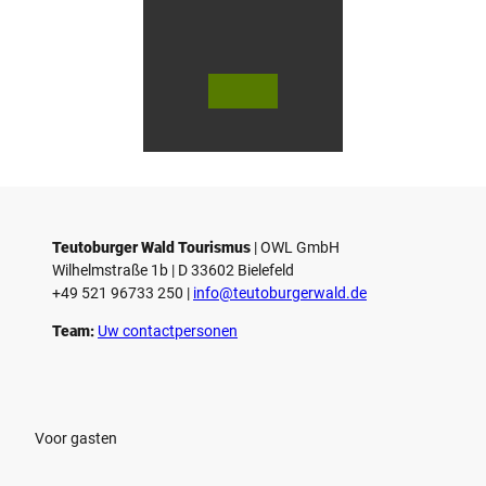
V
V
i
i
d
d
© Teutoburger Wald Tourismus / P.
© T. Goedecker
Gawandtka
e
e
o
o
Teutoburger Wald Tourismus
| ­OWL GmbH
a
a
Wilhelmstraße 1b | ­D 33602 Bielefeld
f
f
+49 521 96733 250 |
­info@teutoburgerwald.de
s
s
p
p
Team:
Uw contactpersonen
e
e
l
l
e
e
n
n
Voor gasten