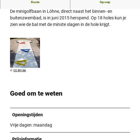
Route
Oproep
Golfen voor iedereen met precisie en passie
De minigolfbaan in Löhne, direct naast het binnen- en
buitenzwembad, is in juni 2015 heropend. Op 18 holes kun je
zien wie de bal met de minste slagen in de hole krijgt.
©
CC-BY-SA
Goed om te weten
Openingstijden
Vrije dagen: maandag
Prijsinformatie