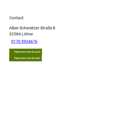
Contact
Alber-Schweitzer-Straße 8
32584
Löhne
0170 5934676
Heenreis met de auto
Heenreis met de trein