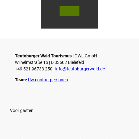
V
V
i
i
d
d
© Teutoburger Wald Tourismus / P.
© T. Goedecker
Gawandtka
e
e
o
o
Teutoburger Wald Tourismus
| ­OWL GmbH
a
a
Wilhelmstraße 1b | ­D 33602 Bielefeld
f
f
+49 521 96733 250 |
­info@teutoburgerwald.de
s
s
p
p
Team:
Uw contactpersonen
e
e
l
l
e
e
n
n
Voor gasten