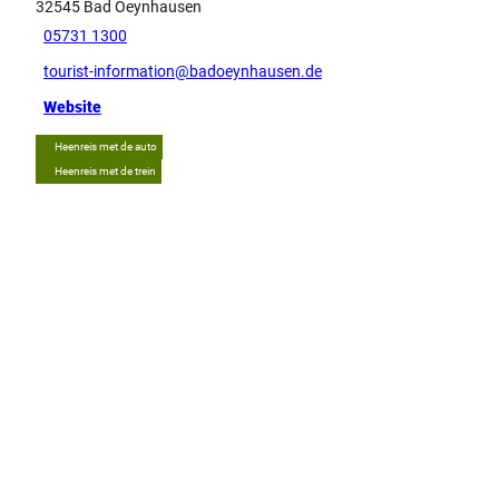
32545
Bad Oeynhausen
05731 1300
tourist-information@badoeynhausen.de
Website
Heenreis met de auto
Heenreis met de trein