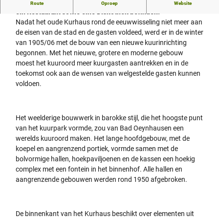
Historisches Kurhaus, in dem sich heute das GOP Varieté,
Route
Oproep
Website
ein Restaurant sowie eine Diskothek befinden.
Nadat het oude Kurhaus rond de eeuwwisseling niet meer aan
de eisen van de stad en de gasten voldeed, werd er in de winter
van 1905/06 met de bouw van een nieuwe kuurinrichting
begonnen. Met het nieuwe, grotere en moderne gebouw
moest het kuuroord meer kuurgasten aantrekken en in de
toekomst ook aan de wensen van welgestelde gasten kunnen
voldoen.
Het weelderige bouwwerk in barokke stijl, die het hoogste punt
van het kuurpark vormde, zou van Bad Oeynhausen een
werelds kuuroord maken. Het lange hoofdgebouw, met de
koepel en aangrenzend portiek, vormde samen met de
bolvormige hallen, hoekpaviljoenen en de kassen een hoekig
complex met een fontein in het binnenhof. Alle hallen en
aangrenzende gebouwen werden rond 1950 afgebroken.
De binnenkant van het Kurhaus beschikt over elementen uit