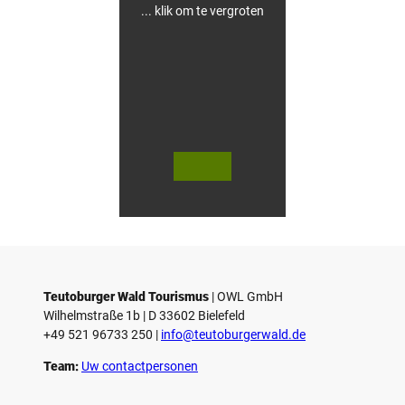
... klik om te vergroten
V
V
i
i
d
d
© Teutoburger Wald Tourismus / P.
© T. Goedecker
Gawandtka
e
e
o
o
Teutoburger Wald Tourismus
| ­OWL GmbH
a
a
Wilhelmstraße 1b | ­D 33602 Bielefeld
f
f
+49 521 96733 250 |
­info@teutoburgerwald.de
s
s
p
p
Team:
Uw contactpersonen
e
e