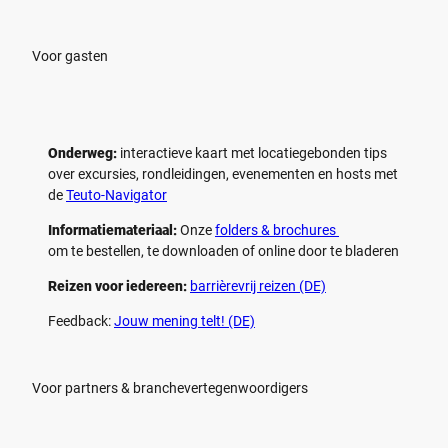
l
l
e
e
n
n
Voor gasten
Onderweg:
interactieve kaart met locatiegebonden tips
over excursies, rondleidingen, evenementen en hosts met
de
Teuto-Navigator
Informatiemateriaal:
Onze
folders & brochures
om te bestellen, te downloaden of online door te bladeren
Reizen voor iedereen:
barrièrevrij reizen (DE)
Feedback:
Jouw mening telt! (DE)
Voor partners & branchevertegenwoordigers