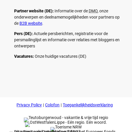
Partner website (DE):
Informatie over de
DMO
, onze
onderwerpen en deelnamemogelijkheden voor partners op
de
B2B website
.
Pers (DE):
Actuele persberichten, registratie voor de
persmailinglijst en informatie over relaties met bloggers en
ontwerpers
Vacatures:
Onze huidige vacatures (DE)
F
P
Y
I
a
i
o
n
c
n
u
s
e
t
t
t
b
e
u
a
o
r
b
g
Privacy Policy
Colofon
Toegankelijkheidsverklaring
o
e
e
r
k
s
a
t
m