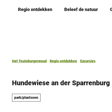
T
Regio ontdekken
Beleef de natuur
o
c
o
n
t
e
n
t
Het Teutoburgerwoud
Regio ontdekken
Excursies
Hundewiese an der Sparrenburg
park/plantsoen