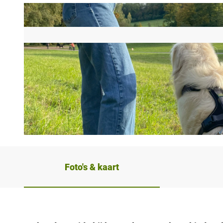
© Teutoburger Wald / Bielefeld Marketing GmbH / M. Regtmeier, Maya Regtmeier |
CC-BY-SA
Foto's & kaart