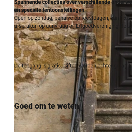
Spannende collecties over verschillende onderwe
en speciale tentoonstellingen.
Open op zondag, behalve op feestdagen, van 15.00 
afspraken op aanvraag bij Erfgoedvereniging Herze
De toegang is gratis. Giften worden echter graag 
Goed om te weten