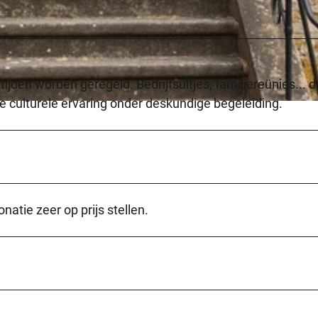
ijden worden geregeld. Bedrijfsuitjes, familiereünies... d
e culturele ervaring onder deskundige begeleiding.
tie zeer op prijs stellen.