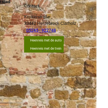
e stad
Contact
Klosterstraße
33442
Herzebrock-Clarholz
05245 - 922748
Heenreis met de auto
Heenreis met de trein