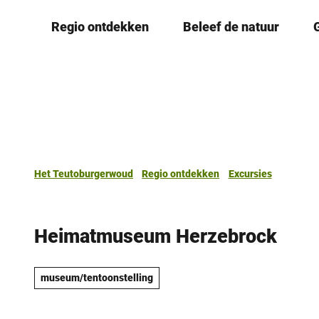
T
Regio ontdekken
Beleef de natuur
o
c
o
n
t
e
n
t
Het Teutoburgerwoud
Regio ontdekken
Excursies
Heimatmuseum Herzebrock
museum/tentoonstelling