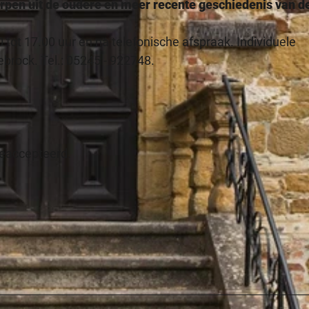
rpen uit de oudere en meer recente geschiedenis van d
tot 17.00 uur en na telefonische afspraak. Individuele
brock. Tel.: 05245 - 922748.
geaccepteerd.