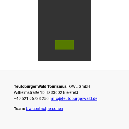
V
V
i
i
d
d
© Teutoburger Wald Tourismus / P.
© T. Goedecker
Gawandtka
e
e
o
o
Teutoburger Wald Tourismus
| ­OWL GmbH
a
a
Wilhelmstraße 1b | ­D 33602 Bielefeld
f
f
+49 521 96733 250 |
­info@teutoburgerwald.de
s
s
p
p
Team:
Uw contactpersonen
e
e
l
l