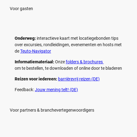
e
e
n
n
Voor gasten
Onderweg:
interactieve kaart met locatiegebonden tips
over excursies, rondleidingen, evenementen en hosts met
de
Teuto-Navigator
Informatiemateriaal:
Onze
folders & brochures
om te bestellen, te downloaden of online door te bladeren
Reizen voor iedereen:
barrièrevrij reizen (DE)
Feedback:
Jouw mening telt! (DE)
Voor partners & branchevertegenwoordigers