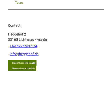
Tours
Contact
Heggehof 2
33165
Lichtenau
- Asseln
+49 5295 930274
info@heggehof.de
Heenreis met de auto
Heenreis met de trein