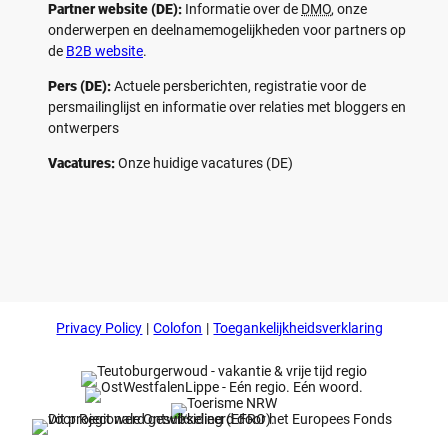
Partner website (DE):
Informatie over de
DMO
, onze
onderwerpen en deelnamemogelijkheden voor partners op
de
B2B website
.
Pers (DE):
Actuele persberichten, registratie voor de
persmailinglijst en informatie over relaties met bloggers en
ontwerpers
Vacatures:
Onze huidige vacatures (DE)
F
P
Y
I
a
i
o
n
c
n
u
s
e
t
t
t
b
e
u
a
o
r
b
g
Privacy Policy
Colofon
Toegankelijkheidsverklaring
o
e
e
r
k
s
a
t
m