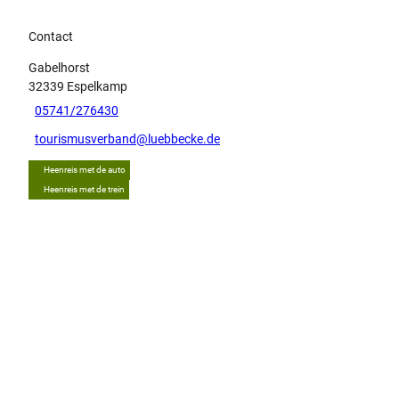
Contact
Gabelhorst
32339
Espelkamp
05741/276430
tourismusverband@luebbecke.de
Heenreis met de auto
Heenreis met de trein