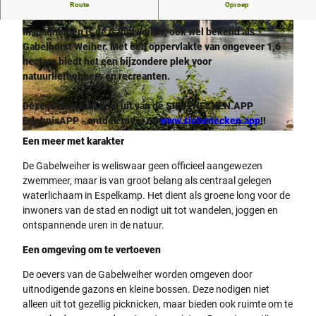
Espelkamp staat bekend om zijn speciale aandacht voor
Route
Oproep
natuurbehoud en landschapsbeheer. De kern van deze
inspanningen is de Gabelweiher, ook wel bekend als
Gabelhorst Weiher. Met een oppervlakte van ongeveer 1,6
hectare biedt het een bijzondere plek voor
natuurliefhebbers en recreanten.
© Die westfälischen Sieben |
CC-BY-SA
Deze plek maakt deel uit van de SIEBENECKEN.APP
ErlebnisAPP - ontdek meer op
www.siebenecken.app
!
!
© Die westfälischen Sieben |
CC-BY-SA
Een meer met karakter
De Gabelweiher is weliswaar geen officieel aangewezen
zwemmeer, maar is van groot belang als centraal gelegen
waterlichaam in Espelkamp. Het dient als groene long voor de
inwoners van de stad en nodigt uit tot wandelen, joggen en
ontspannende uren in de natuur.
Een omgeving om te vertoeven
De oevers van de Gabelweiher worden omgeven door
uitnodigende gazons en kleine bossen. Deze nodigen niet
alleen uit tot gezellig picknicken, maar bieden ook ruimte om te