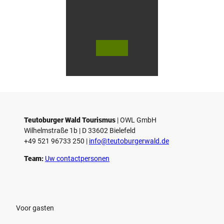
V
V
i
i
d
d
© Teutoburger Wald Tourismus / P.
© T. Goedecker
Gawandtka
e
e
o
o
Teutoburger Wald Tourismus
| ­OWL GmbH
a
a
Wilhelmstraße 1b | ­D 33602 Bielefeld
f
f
+49 521 96733 250 |
­info@teutoburgerwald.de
s
s
p
p
Team:
Uw contactpersonen
e
e
l
l
e
e
n
n
Voor gasten