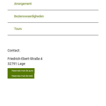
Arrangement
Bezienswaardigheden
Tours
Contact
Friedrich-Ebert-Straße 4
32791
Lage
Heenreis met de auto
Heenreis met de trein