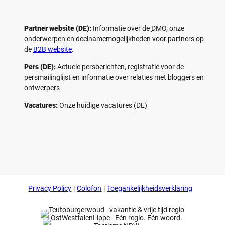
Partner website (DE):
Informatie over de
DMO
, onze
onderwerpen en deelnamemogelijkheden voor partners op
de
B2B website
.
Pers (DE):
Actuele persberichten, registratie voor de
persmailinglijst en informatie over relaties met bloggers en
ontwerpers
Vacatures:
Onze huidige vacatures (DE)
F
P
Y
I
a
i
o
n
c
n
u
s
e
t
t
t
b
e
u
a
o
r
b
g
Privacy Policy
Colofon
Toegankelijkheidsverklaring
o
e
e
r
k
s
a
t
m