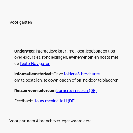
e
e
l
l
e
e
n
n
Voor gasten
Onderweg:
interactieve kaart met locatiegebonden tips
over excursies, rondleidingen, evenementen en hosts met
de
Teuto-Navigator
Informatiemateriaal:
Onze
folders & brochures
om te bestellen, te downloaden of online door te bladeren
Reizen voor iedereen:
barrièrevrij reizen (DE)
Feedback:
Jouw mening telt! (DE)
Voor partners & branchevertegenwoordigers