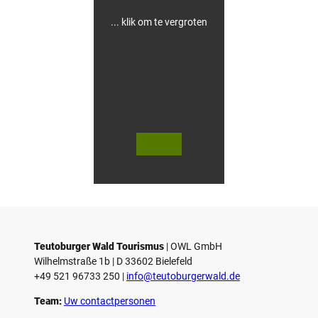
... klik om te vergroten
V
V
i
i
d
d
© Teutoburger Wald Tourismus / P.
© T. Goedecker
Gawandtka
e
e
o
o
Teutoburger Wald Tourismus
| ­OWL GmbH
a
a
Wilhelmstraße 1b | ­D 33602 Bielefeld
f
f
+49 521 96733 250 |
­info@teutoburgerwald.de
s
s
p
p
Team:
Uw contactpersonen