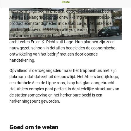
Friedrich-Ebert-Straße 4
Route
Het voormalige bedrijf Elsbach, opgevolgd door het bedrijf
© Thevis |
CC-BY-SA
© Thevis |
CC-BY-SA
Ahlers, is belangrijk voor de ontwikkeling van de arbeids- en
productieomstandigheden in de stad Lage. Met uitzondering
van het gebouw uit 1911 zijn alle volgende gebouwen
ontworpen door een en hetzelfde architectenbureau, de
architecten Fr. en K. Richts uit Lage. Hun plannen zijn zeer
© Thevis |
CC-BY-SA
nauwgezet, schoon in detail en begeleiden de economische
ontwikkeling van het bedrijf met een doorlopende
handtekening.
Opvallend is de toegangsdeur naar het trappenhuis met zijn
dakraam, dat dateert uit de bouwtijd. Het Ahlers bedrijfslogo,
een dubbele A en de Lippe roos, is op het glas aangebracht.
Het Ahlers complex past perfect in de stedelijke structuur van
de stationsomgeving en het herkenbare beeld is een
herkenningspunt geworden.
Goed om te weten