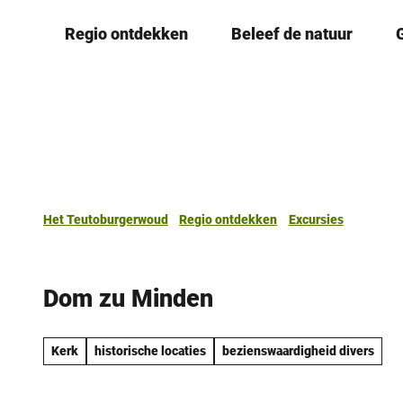
T
Regio ontdekken
Beleef de natuur
o
c
o
n
t
e
n
t
Het Teutoburgerwoud
Regio ontdekken
Excursies
Dom zu Minden
Kerk
historische locaties
bezienswaardigheid divers