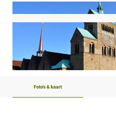
©
CC-BY-SA
Foto's & kaart