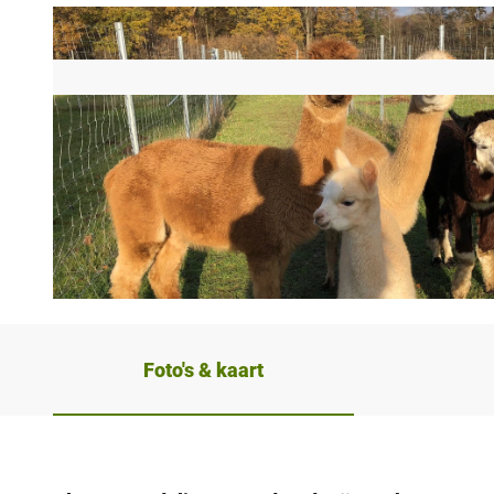
© Teuto-Alpakas |
CC-BY-SA
Foto's & kaart