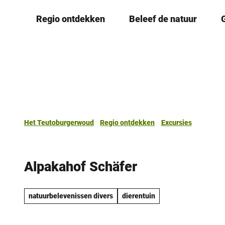
T
Regio ontdekken
Beleef de natuur
o
c
o
n
t
e
n
t
Het Teutoburgerwoud
Regio ontdekken
Excursies
Alpakahof Schäfer
natuurbelevenissen divers
dierentuin