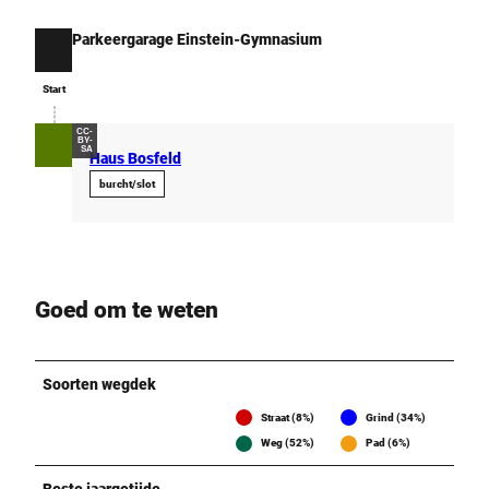
Parkeergarage Einstein-Gymnasium
Start
Start
CC-
BY-
SA
Haus Bosfeld
burcht/slot
Goed om te weten
Soorten wegdek
Straat (8%)
Grind (34%)
Weg (52%)
Pad (6%)