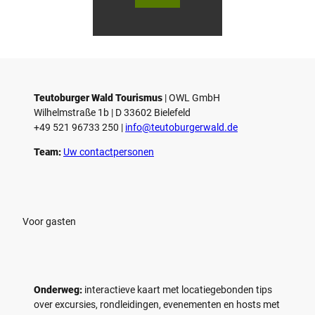
Wald
Wald
Touri
Touri
smus
smus
/ D. K
/ D. K
etz
etz
Teutoburger Wald Tourismus
| ­OWL GmbH
Wilhelmstraße 1b | ­D 33602 Bielefeld
+49 521 96733 250 |
­info@teutoburgerwald.de
Team:
Uw contactpersonen
Voor gasten
Onderweg:
interactieve kaart met locatiegebonden tips
over excursies, rondleidingen, evenementen en hosts met