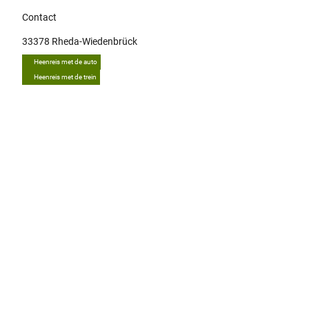
Contact
33378
Rheda-Wiedenbrück
Heenreis met de auto
Heenreis met de trein
Tip