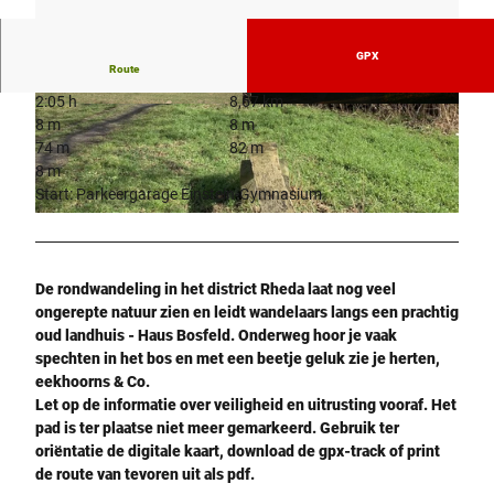
GPX
Route
2:05 h
8,67 km
© Susanne Westermann, Flora Westfalica -FGS
© Stadt Rheda-Wiedenbrück |
CC-BY-SA
8 m
8 m
- Fördergesellschaft Wirtschaft und Kultur mb
H Rheda-Wiedenbrück |
CC-BY-SA
74 m
82 m
8 m
Start: Parkeergarage Einstein-Gymnasium
© Susanne Westermann, Flora Westfalica -FGS- Fördergesellschaft Wirtschaft und Kultur mbH Rhe
da-Wiedenbrück |
CC-BY-SA
De rondwandeling in het district Rheda laat nog veel
ongerepte natuur zien en leidt wandelaars langs een prachtig
oud landhuis - Haus Bosfeld. Onderweg hoor je vaak
spechten in het bos en met een beetje geluk zie je herten,
eekhoorns & Co.
Let op de informatie over veiligheid en uitrusting vooraf. Het
pad is ter plaatse niet meer gemarkeerd. Gebruik ter
oriëntatie de digitale kaart, download de gpx-track of print
de route van tevoren uit als pdf.