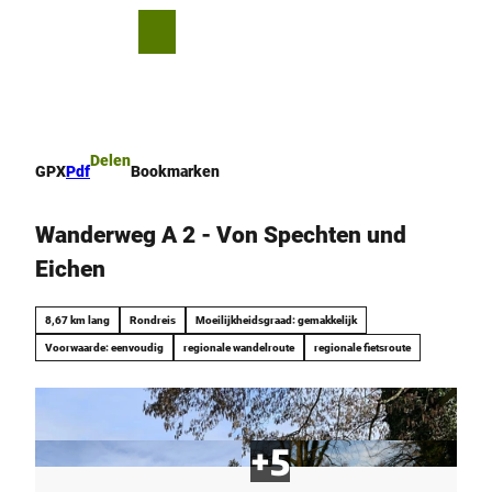
T
o
D
Bookmark
Zoeken
Menu
c
lijst
e
o
l
n
e
t
n
e
Delen
GPX
Pdf
Bookmarken
n
t
Wanderweg A 2 - Von Spechten und
Eichen
8,67 km lang
Rondreis
Moeilijkheidsgraad: gemakkelijk
Voorwaarde: eenvoudig
regionale wandelroute
regionale fietsroute