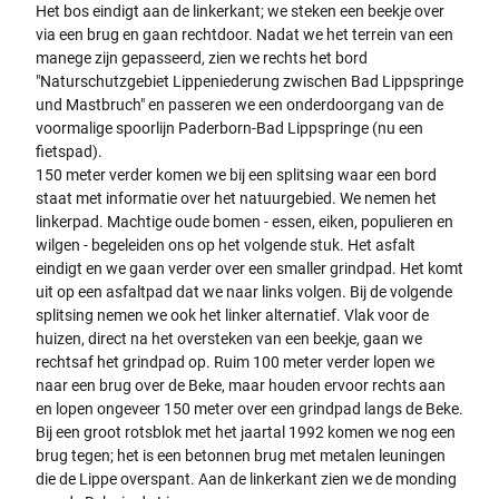
Het bos eindigt aan de linkerkant; we steken een beekje over
via een brug en gaan rechtdoor. Nadat we het terrein van een
manege zijn gepasseerd, zien we rechts het bord
"Naturschutzgebiet Lippeniederung zwischen Bad Lippspringe
und Mastbruch" en passeren we een onderdoorgang van de
voormalige spoorlijn Paderborn-Bad Lippspringe (nu een
fietspad).
150 meter verder komen we bij een splitsing waar een bord
staat met informatie over het natuurgebied. We nemen het
linkerpad. Machtige oude bomen - essen, eiken, populieren en
wilgen - begeleiden ons op het volgende stuk. Het asfalt
eindigt en we gaan verder over een smaller grindpad. Het komt
uit op een asfaltpad dat we naar links volgen. Bij de volgende
splitsing nemen we ook het linker alternatief. Vlak voor de
huizen, direct na het oversteken van een beekje, gaan we
rechtsaf het grindpad op. Ruim 100 meter verder lopen we
naar een brug over de Beke, maar houden ervoor rechts aan
en lopen ongeveer 150 meter over een grindpad langs de Beke.
Bij een groot rotsblok met het jaartal 1992 komen we nog een
brug tegen; het is een betonnen brug met metalen leuningen
die de Lippe overspant. Aan de linkerkant zien we de monding