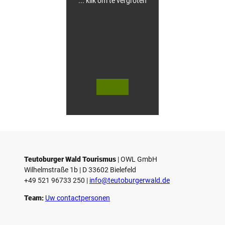
... klik om te vergroten
s
e
n
© Te
© Te
utob
utob
urger
urger
Wald
Wald
Touri
Touri
smus
smus
/ D. K
/ D. K
etz
etz
Teutoburger Wald Tourismus
| ­OWL GmbH
Wilhelmstraße 1b | ­D 33602 Bielefeld
+49 521 96733 250 |
­info@teutoburgerwald.de
Team:
Uw contactpersonen