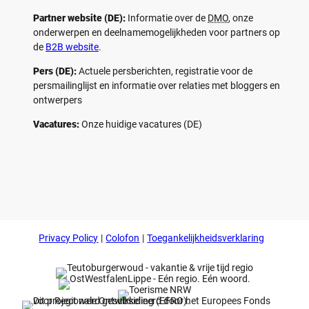
Partner website (DE):
Informatie over de
DMO
, onze
onderwerpen en deelnamemogelijkheden voor partners op
de
B2B website
.
Pers (DE):
Actuele persberichten, registratie voor de
persmailinglijst en informatie over relaties met bloggers en
ontwerpers
Vacatures:
Onze huidige vacatures (DE)
F
P
Y
I
a
i
o
n
c
n
u
s
e
t
t
t
b
e
u
a
o
r
b
g
Privacy Policy
Colofon
Toegankelijkheidsverklaring
o
e
e
r
k
s
a
t
m