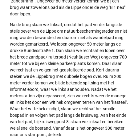
"zandstrand". Ongeveer 80 meter verder komen we bij een
brug waar zowel ons pad als de Lippe onder de weg "B 1 neu"
door lopen.
Na de brug slaan we linksaf, omdat het pad verder langs de
steile oever van de Lippe om natuurbeschermingsredenen niet
mag worden bewandeld en daarom niet als wandelpad mag
worden gemarkeerd. We lopen ongeveer 50 meter langs de
drukke Bundesstraße 1. Dan slaan we rechtsaf en lopen over
het brede zandpad/ ruiterpad (Neuhäuser Weg) ongeveer 700
meter tot we bij een kleine parkeerplaats komen. Daar slaan
we rechtsaf en volgen het geasfalteerde pad. Kort daarna
steken we de Lippebrug met dubbele bogen over. Ruim 200
meter verder komen we bij de bekende splitsing met het
informatiebord, waar we links aanhouden. Nadat we het
metrostation zijn gepasseerd, zien we rechts weer de manege
en links het door een wit hek omgeven terrein van het "kasteel".
Waar het witte hek eindigt, slaan we rechtsaf het smalle
bospad in en volgen het pad langs de kruisweg. Aan het einde
van het pad, bij kruiswegpost 8, slaan we linksaf en bereiken
we al snel de bosrand. Vanaf daar is het ongeveer 300 meter
naar ons startpunt, de kerk.