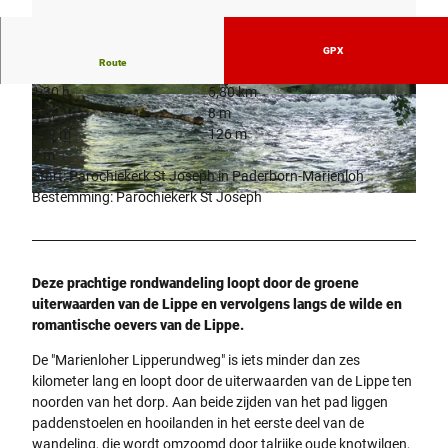
GPX
Route
1:30 h
5,80 km
© Verkehrsverein Paderborn e.V., K. Schäfer |
© Verkehrsverein Paderborn e.V., K. Schäfer |
7 m
8 m
CC-BY
CC-BY
119 m
126 m
7 m
Start: Parochiekerk St Joseph in Paderborn-Marienloh
Bestemming: Parochiekerk St Joseph
© Verkehrsverein Paderborn e.V., K. Schäfer |
CC-BY
Deze prachtige rondwandeling loopt door de groene
uiterwaarden van de Lippe en vervolgens langs de wilde en
romantische oevers van de Lippe.
De "Marienloher Lipperundweg" is iets minder dan zes
kilometer lang en loopt door de uiterwaarden van de Lippe ten
noorden van het dorp. Aan beide zijden van het pad liggen
paddenstoelen en hooilanden in het eerste deel van de
wandeling, die wordt omzoomd door talrijke oude knotwilgen,