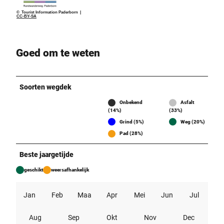
© Tourist Information Paderborn |
CC-BY-SA
Goed om te weten
Soorten wegdek
Onbekend
Asfalt
(14%)
(33%)
Grind (5%)
Weg (20%)
Pad (28%)
Beste jaargetijde
geschikt
weersafhankelijk
Jan
Feb
Maa
Apr
Mei
Jun
Jul
Aug
Sep
Okt
Nov
Dec