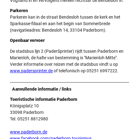
Vogtland in en vervolgens meteen rechtsaf de Bendesloh in.
Parkeren
Parkeren kan in de straat Bendesloh tussen de kerk en het
Sparkasse-filiaal en aan het begin van Sommerbrede
(navigatieadres: Bendesloh 14, 33104 Paderborn).
Openbaar vervoer
De stadsbus lijn 2 (PaderSprinter) rijdt tussen Paderborn en
Marienloh, de halte van bestemming is "Marienloh Mitte".
Verder informatie over reizen met de stadsbus vindt u op
www.padersprinter.de
of telefonisch op 05251 6997222.
Aanvullende informatie / links
Toeristische informatie Paderborn
Königsplatz 10
33098 Paderborn
Tel. 05251 8812980
www.paderborn.de
www.facebook.com/paderborn.tourismus