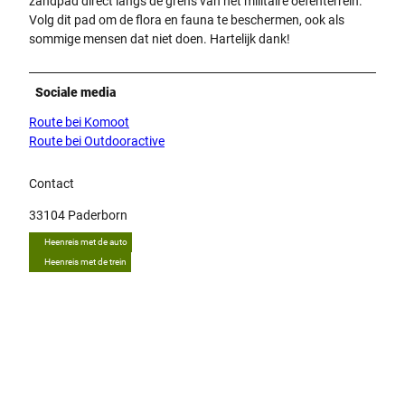
zandpad direct langs de grens van het militaire oefenterrein.
Volg dit pad om de flora en fauna te beschermen, ook als
sommige mensen dat niet doen. Hartelijk dank!
Sociale media
Route bei Komoot
Route bei Outdooractive
Contact
33104
Paderborn
Heenreis met de auto
Heenreis met de trein