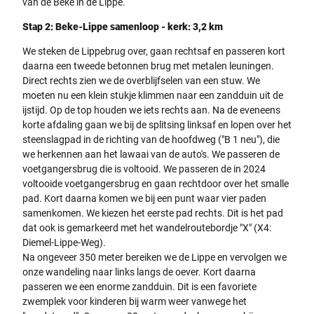
van de Beke in de Lippe.
Stap 2: Beke-Lippe samenloop - kerk: 3,2 km
We steken de Lippebrug over, gaan rechtsaf en passeren kort
daarna een tweede betonnen brug met metalen leuningen.
Direct rechts zien we de overblijfselen van een stuw. We
moeten nu een klein stukje klimmen naar een zandduin uit de
ijstijd. Op de top houden we iets rechts aan. Na de eveneens
korte afdaling gaan we bij de splitsing linksaf en lopen over het
steenslagpad in de richting van de hoofdweg ("B 1 neu"), die
we herkennen aan het lawaai van de auto's. We passeren de
voetgangersbrug die is voltooid. We passeren de in 2024
voltooide voetgangersbrug en gaan rechtdoor over het smalle
pad. Kort daarna komen we bij een punt waar vier paden
samenkomen. We kiezen het eerste pad rechts. Dit is het pad
dat ook is gemarkeerd met het wandelroutebordje "X" (X4:
Diemel-Lippe-Weg).
Na ongeveer 350 meter bereiken we de Lippe en vervolgen we
onze wandeling naar links langs de oever. Kort daarna
passeren we een enorme zandduin. Dit is een favoriete
zwemplek voor kinderen bij warm weer vanwege het