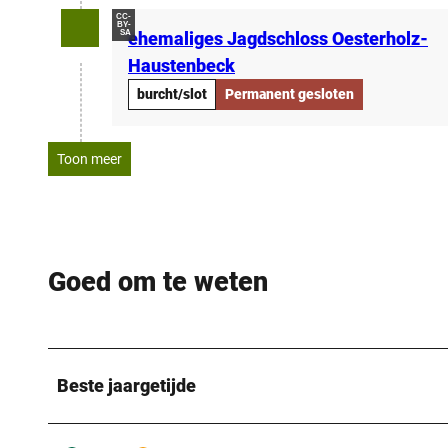
CC-
BY-
SA
ehemaliges Jagdschloss Oesterholz-
Haustenbeck
burcht/slot
Permanent gesloten
Toon meer
Goed om te weten
Beste jaargetijde