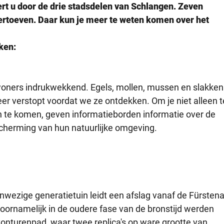
ert u door de drie stadsdelen van Schlangen. Zeven
 vertoeven. Daar kun je meer te weten komen over het
ken:
bewoners indrukwekkend. Egels, mollen, mussen en slakken
eer verstopt voordat we ze ontdekken. Om je niet alleen t
 te komen, geven informatieborden informatie over de
scherming van hun natuurlijke omgeving.
wezige generatietuin leidt een afslag vanaf de Fürstena
oornamelijk in de oudere fase van de bronstijd werden
vonturenpad, waar twee replica's op ware grootte van