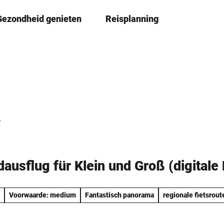
Gezondheid genieten
Reisplanning
D
Book
lijst
e
l
e
n
r
ausflug für Klein und Groß (digitale
Voorwaarde: medium
Fantastisch panorama
regionale fietsrout