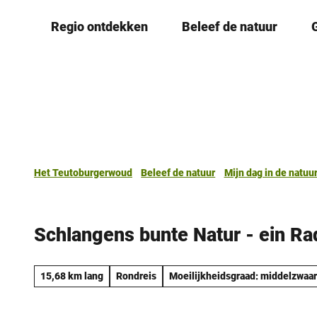
T
Regio ontdekken
Beleef de natuur
o
c
o
n
t
e
n
t
Het Teutoburgerwoud
Beleef de natuur
Mijn dag in de natuu
Schlangens bunte Natur - ein Rad
15,68 km lang
Rondreis
Moeilijkheidsgraad: middelzwaar