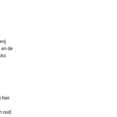
rij
d en de
cks
 hier
n oud.