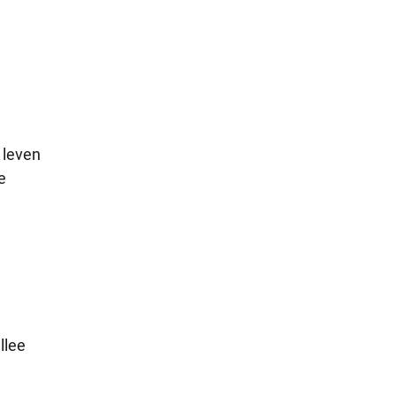
 leven
e
llee