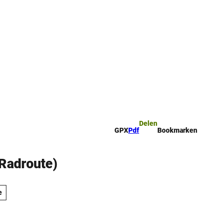
mark
Zoeken
Delen
GPX
Pdf
Bookmarken
 Radroute)
e