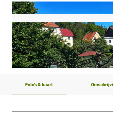
© Niklas Hecker, Gemeinde Schlangen |
CC-BY-SA
Foto's & kaart
Omschrijv