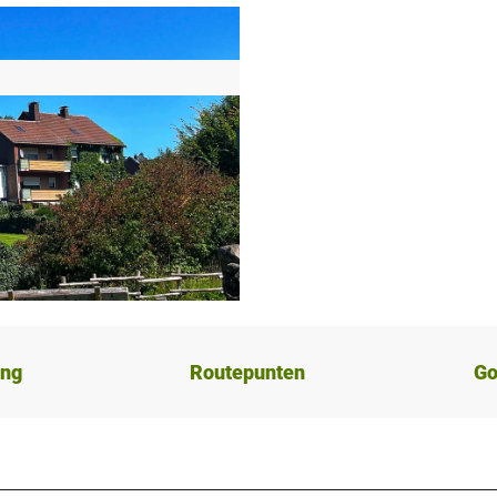
ing
Routepunten
Go