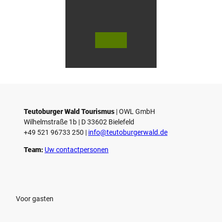
© Te
© Te
utob
utob
urger
urger
Wald
Wald
Touri
Touri
smus
smus
/ D. K
/ D. K
etz
etz
Teutoburger Wald Tourismus
| ­OWL GmbH
Wilhelmstraße 1b | ­D 33602 Bielefeld
+49 521 96733 250 |
­info@teutoburgerwald.de
Team:
Uw contactpersonen
Voor gasten