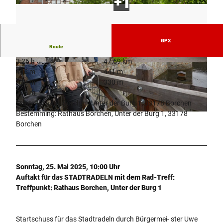
GPX
Route
3:26 h
47,69 km
© Teutoburger Wald Tourismus, T. Evers
© Teutoburger Wald Tourismus, T. Evers
446 m
441 m
128 m
330 m
202 m
Start: Rathaus Borchen, Unter der Burg 1, 33178 Borchen
Bestemming: Rathaus Borchen, Unter der Burg 1, 33178
© Teutoburger Wald Tourismus, T. Evers
Borchen
Sonntag, 25. Mai 2025, 10:00 Uhr
Auftakt für das STADTRADELN mit dem Rad-Treff:
Treffpunkt: Rathaus Borchen, Unter der Burg 1
Startschuss für das Stadtradeln durch Bürgermei- ster Uwe