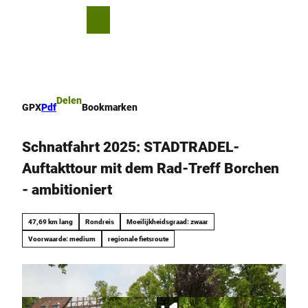
T
o
D
Bookmark
Zoeken
Menu
c
lijst
e
o
l
n
e
t
n
e
Delen
GPX
Pdf
Bookmarken
n
t
Schnatfahrt 2025: STADTRADEL-
Auftakttour mit dem Rad-Treff Borchen
- ambitioniert
47,69 km lang
Rondreis
Moeilijkheidsgraad: zwaar
Voorwaarde: medium
regionale fietsroute