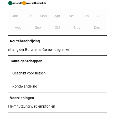
geschikt
weersafhankelijk
Jan
Feb
Maa
Apr
Mei
Jun
Jul
Aug
Sep
Okt
Nov
Dec
Routebeschrijving
ntlang der Borchener Gemeindegrenze
Toureigenschappen
Geschikt voor fietsen
Rondwandeling
Voorzieningen
Helmnutzung wird empfohlen