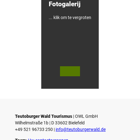
Fotogalerij
g
h
a
u
... klik om te vergroten
s
e
n
© Te
© Te
utob
utob
urger
urger
Wald
Wald
Touri
Touri
smus
smus
/ D. K
/ D. K
etz
etz
Teutoburger Wald Tourismus
| ­OWL GmbH
Wilhelmstraße 1b | ­D 33602 Bielefeld
+49 521 96733 250 |
­info@teutoburgerwald.de