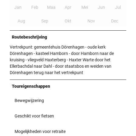
Jan
Feb
Maa
Apr
Mei
Jun
Jul
Aug
Sep
Okt
Nov
Dec
Routebeschrijving
Vertrekpunt: gemeentehuis Dörenhagen - oude kerk
Dörenhagen - kasteel Hamborn - door Hamborn naar de
kruising - vliegveld Haxterberg - Haxter Warte door het
Ellerbachdal naar Dahl - door staatsbos en weiden van
Dörenhagen terug naar het vertrekpunt
Toureigenschappen
Bewegwijzering
Geschikt voor fietsen
Mogelijkheden voor retraite