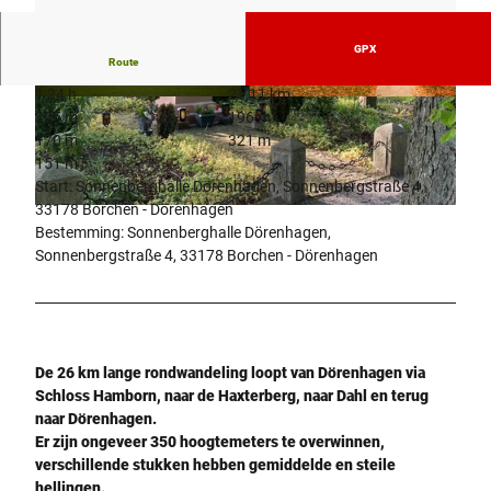
GPX
Route
1:24 h
21,11 km
© tomfinke.de |
CC-BY-SA
© Tom Finke |
CC-BY-SA
205 m
196 m
170 m
321 m
151 m
Start: Sonnenberghalle Dörenhagen, Sonnenbergstraße 4,
33178 Borchen - Dörenhagen
©
CC-BY-SA
Bestemming: Sonnenberghalle Dörenhagen,
Sonnenbergstraße 4, 33178 Borchen - Dörenhagen
De 26 km lange rondwandeling loopt van Dörenhagen via
Schloss Hamborn, naar de Haxterberg, naar Dahl en terug
naar Dörenhagen.
Er zijn ongeveer 350 hoogtemeters te overwinnen,
verschillende stukken hebben gemiddelde en
steile
hellingen.