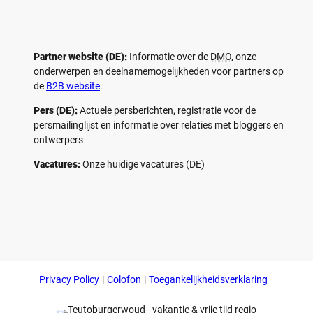
Partner website (DE):
Informatie over de
DMO
, onze
onderwerpen en deelnamemogelijkheden voor partners op
de
B2B website
.
Pers (DE):
Actuele persberichten, registratie voor de
persmailinglijst en informatie over relaties met bloggers en
ontwerpers
Vacatures:
Onze huidige vacatures (DE)
F
P
Y
I
a
i
o
n
c
n
u
s
e
t
t
t
b
e
u
a
o
r
b
g
Privacy Policy
Colofon
Toegankelijkheidsverklaring
o
e
e
r
k
s
a
t
m