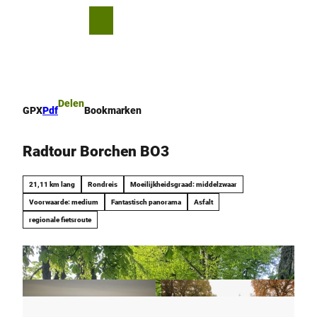
T
o
D
Bookmark
Zoeken
Menu
c
lijst
e
o
l
n
e
t
n
e
Delen
GPX
Pdf
Bookmarken
n
t
Radtour Borchen BO3
21,11 km lang
Rondreis
Moeilijkheidsgraad: middelzwaar
Voorwaarde: medium
Fantastisch panorama
Asfalt
regionale fietsroute